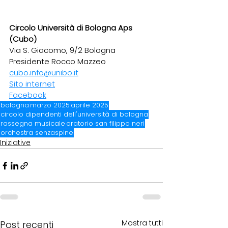
Circolo Università di Bologna Aps 
(Cubo)
Via S. Giacomo, 9/2 Bologna
Presidente Rocco Mazzeo
cubo.info@unibo.it
Sito internet
Facebook
bologna
marzo 2025
aprile 2025
circolo dipendenti dell'università di bologna
rassegna musicale
oratorio san filippo neri
orchestra senzaspine
Iniziative
Mostra tutti
Post recenti