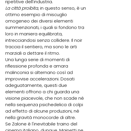
ripetitive dell'industria.
La città proibita
, in questo senso, è un 
ottimo esempio di miscuglio 
omogeneo dei diversi elementi 
summenzionati, i quali si fondono tra 
loro in maniera equilibrata, 
intrecciandosi senza collidere. Il noir 
traccia il sentiero, ma sono le arti 
marziali a dettare il ritmo.
Una lunga serie di momenti di 
riflessione profonda e amara 
malinconia si alternano così ad 
improvvise accelerazioni. Dosati 
adeguatamente, questi due 
elementi offrono a chi guarda una 
visione piacevole, che non scade né 
nella sequenza psichedelica di colpi 
ad effetto di alcune produzioni, né 
nella gravità monocorde di altre.
Se Zalone è l'inevitabile traino del 
cinema italiano, dunque, Mainetti ne 