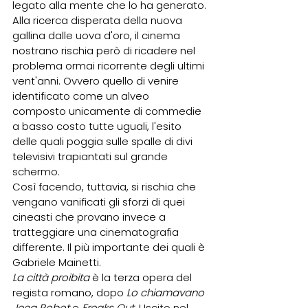
legato alla mente che lo ha generato.
Alla ricerca disperata della nuova 
gallina dalle uova d'oro, il cinema 
nostrano rischia però di ricadere nel 
problema ormai ricorrente degli ultimi 
vent'anni. Ovvero quello di venire 
identificato come un alveo 
composto unicamente di commedie 
a basso costo tutte uguali, l'esito 
delle quali poggia sulle spalle di divi 
televisivi trapiantati sul grande 
schermo.
Così facendo, tuttavia, si rischia che 
vengano vanificati gli sforzi di quei 
cineasti che provano invece a 
tratteggiare una cinematografia 
differente. Il più importante dei quali è 
Gabriele Mainetti.
La città proibita 
è la terza opera del 
regista romano, dopo 
Lo chiamavano 
Jeeg Robot
 e 
Freaks Out
. Uscito nel 