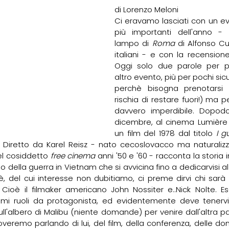
di Lorenzo Meloni
Ci eravamo lasciati con un even
più importanti dell'anno - l
lampo di 
Roma
 di Alfonso C
italiani - e con la recensione
Oggi solo due parole per p
altro evento, più per pochi si
perchè bisogna prenotarsi a
rischia di restare fuori!) ma p
davvero imperdibile. Dopod
dicembre, al cinema Lumière 
un film del 1978 dal titolo
 I gu
. Diretto da Karel Reisz - nato cecoslovacco ma naturalizzat
l cosiddetto 
free cinema
 anni '50 e '60 - racconta la storia i
no della guerra in Vietnam che si avvicina fino a dedicarvisi al 
sè, del cui interesse non dubitiamo, ci preme dirvi chi sarà
Cioè il filmaker americano John Nossiter e..Nick Nolte. Esat
imi ruoli da protagonista, ed evidentemente deve tenerv
ull'albero di Malibu (niente domande) per venire dall'altra 
troveremo parlando di lui, del film, della conferenza, delle d