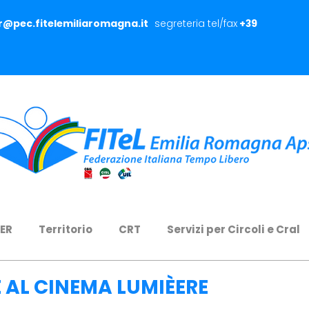
er@pec.fitelemiliaromagna.it
segreteria tel/fax
+39
 ER
Territorio
CRT
Servizi per Circoli e Cral
 AL CINEMA LUMIÈERE