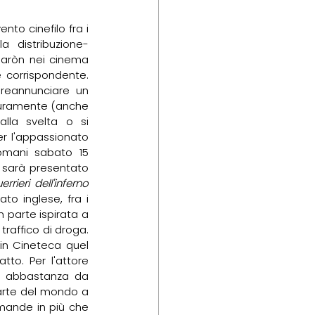
to cinefilo fra i 
a distribuzione-
uaròn nei cinema 
 corrispondente. 
reannunciare un 
curamente (anche 
lla svelta o si 
er l'appassionato 
omani sabato 15 
sarà presentato 
errieri dell'inferno
o inglese, fra i 
n parte ispirata a 
traffico di droga. 
 in Cineteca quel 
to. Per l'attore 
i abbastanza da 
parte del mondo a 
omande in più che 