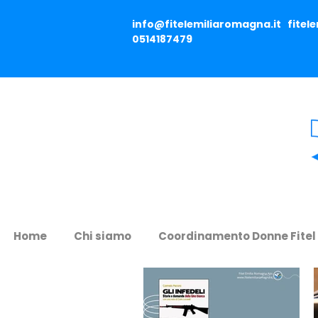
info@fitelemiliaromagna.it
fitel
0514187479
Home
Chi siamo
Coordinamento Donne Fitel