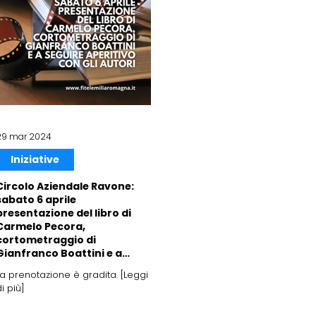
29 mar 2024
Iniziative
Circolo Aziendale Ravone:
sabato 6 aprile
presentazione del libro di
Carmelo Pecora,
cortometraggio di
Gianfranco Boattini e a
seguire aperitivo con gli
La prenotazione è gradita. [Leggi
autori
i più]