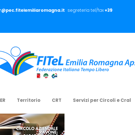
er@pec.fitelemiliaromagna.it
segreteria tel/fax
+39
 ER
Territorio
CRT
Servizi per Circoli e Cral