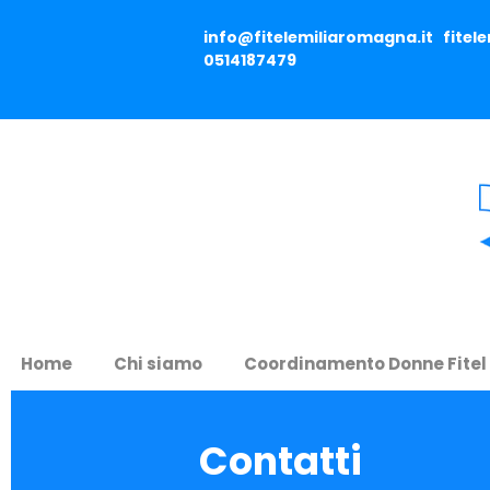
info@fitelemiliaromagna.it
fitel
0514187479
Home
Chi siamo
Coordinamento Donne Fitel
Contatti