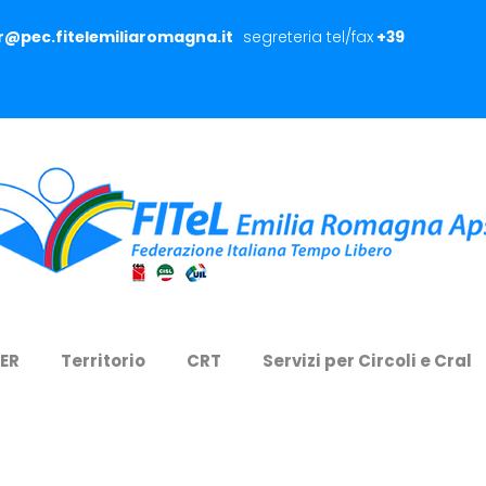
er@pec.fitelemiliaromagna.it
segreteria tel/fax
+39
 ER
Territorio
CRT
Servizi per Circoli e Cral