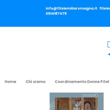
info@fitelemiliaromagna.it
fitel
0514187479
Home
Chi siamo
Coordinamento Donne Fitel