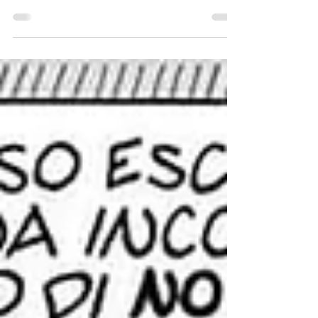
Nick Carter e il Coronavirus – 56 Mentre su New
York calano le ombre della sera, Carter, Patsy e
Ten sono in Italia…. Idee e testi: Guido...