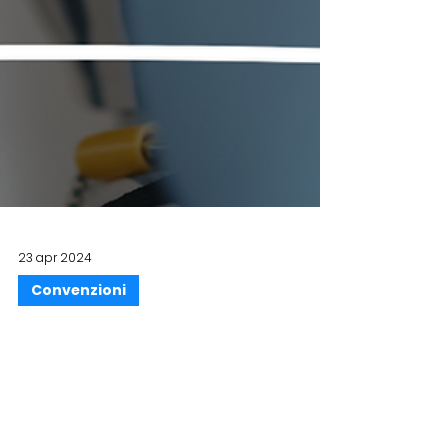
23 apr 2024
Convenzioni
Colosseum Dental Italia
Per i soci Fitel tariffe agevolate e sconti. [Leggi di
più]