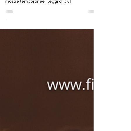
Per i soci Fitel Emilia Romagna tariffa ridotta sui
biglietti d’ingresso: collezioni permanenti e
mostre temporanee. [Leggi di più]