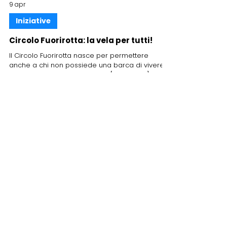
9 apr
Iniziative
Circolo Fuorirotta: la vela per tutti!
Il Circolo Fuorirotta nasce per permettere
anche a chi non possiede una barca di vivere il
mare e la navigazione a vela. [Leggi tutto]
FITeL Emilia Romagna Aps
Federazione Italiana Tempo Libero
Emilia Romagna
Associazione di Promozione Sociale
Via del Porto, 12