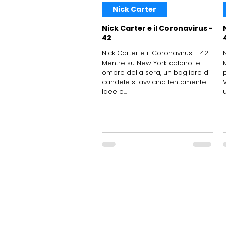
Nick Carter
Nick Carter e il Coronavirus -
42
Nick Carter e il Coronavirus – 42
Mentre su New York calano le
ombre della sera, un bagliore di
candele si avvicina lentamente…
Idee e...
u
FITeL Emilia Romagna Aps
Federazione Italiana Tempo Libero