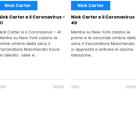
Nick Carter
Nick Carter
Nick Carter e il Coronavirus -
Nick Carter e il Coronavirus 
41
40
Nick Carter e il Coronavirus – 41
Mentre su New York calano le
Mentre su New York calano le
prime e le seconde ombre dell
prime ombre della sera, il
sera, il Vaccinatore Mascherato
Vaccinatore Mascherato trova
si appresta a entrare in azione...
n alleato… Idee e...
Ideazione...
Periodico telematico
della
FITeL Emilia Romagna Aps