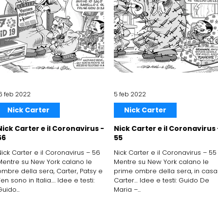
16 feb 2022
5 feb 2022
Nick Carter
Nick Carter
Nick Carter e il Coronavirus -
Nick Carter e il Coronavirus 
56
55
Nick Carter e il Coronavirus – 56
Nick Carter e il Coronavirus – 55
Mentre su New York calano le
Mentre su New York calano le
ombre della sera, Carter, Patsy e
prime ombre della sera, in casa
en sono in Italia…. Idee e testi:
Carter… Idee e testi: Guido De
uido...
Maria –...