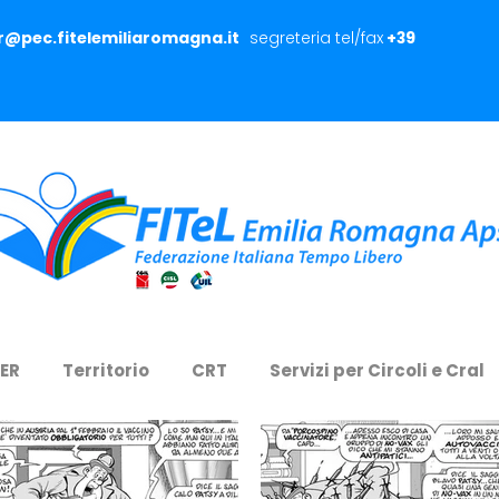
er@pec.fitelemiliaromagna.it
segreteria tel/fax
+39
 ER
Territorio
CRT
Servizi per Circoli e Cral