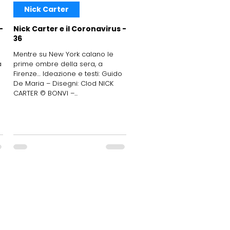
Nick Carter
-
Nick Carter e il Coronavirus -
36
Mentre su New York calano le
a
prime ombre della sera, a
Firenze… Ideazione e testi: Guido
De Maria – Disegni: Clod NICK
CARTER © BONVI –...
FITeL Nazionale
Federazione Italiana Tempo Libero