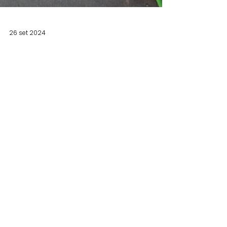
26 set 2024
Iniziative
Angels Valparma: domenica 29
settembre alla festa di San Michele
sarà presente con alcuni laboratori
per i più piccini
Presso l'area parrocchiale di Lesignano de'
Bagni, dalle ore 14.30 alle ore 18.30. [Leggi di più]