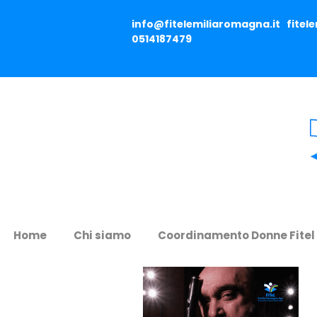
info@fitelemiliaromagna.it
fitel
0514187479
Home
Chi siamo
Coordinamento Donne Fitel