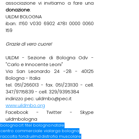
associazione vi invitiamo a fare una 
donazione
:
UILDM BOLOGNA
iban: IT60 V030 6902 4781 0000 0060 
159
Grazie di vero cuore!
UILDM - Sezione di Bologna Odv -  
"Carlo e Innocente Leoni" 
Via San Leonardo 24 -28 - 40125 
Bologna - Italia 
tel. 051/266013 - fax. 051/231130 - cell. 
347/9715839 - cell. 329/9395384 
indirizzo pec: uildmbo@pec.it
www.uildmbo.org
Facebook - Twitter - Skype 
uildmbologna
bologna
crt fitel bologna
natale
centro commerciale vialarga bologna
raccolta fondi
uilmd
distrofia muscolare