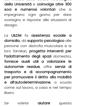
della Università
 e 
coinvolge oltre 300 
soci e numerosi volontari
 che si 
impegnano ogni giorno per dare 
sostegno e risposte alle situazioni di 
disagio.
La 
UILDM 
fa
 assistenza sociale a 
domicilio
, dà 
supporto psicologico
 alle 
persone con distrofia muscolare e ai 
loro familiari, 
progetta interventi per 
l’adattamento degli spazi 
domestici, 
fornisce ausili utili a valorizzare le 
autonomie residue
, offre 
servizi di 
trasporto e di accompagnamento 
per promuovere il diritto alla mobilità 
e all’autodeterminazione
, a scuola 
come sul lavoro, a casa e nel tempo 
libero.
Se volete 
aiutare 
questa 