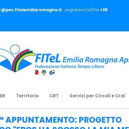
er@pec.fitelemiliaromagna.it
segreteria tel/fax
+39
 ER
Territorio
CRT
Servizi per Circoli e Cral
° APPUNTAMENTO: PROGETTO