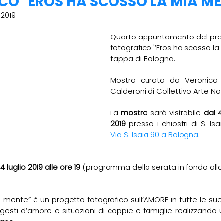
O "EROS HA SCOSSO LA MIA ME
 2019
Quarto appuntamento del pro
fotografico '’Eros ha scosso la
tappa di Bologna.
Mostra curata da Veronica B
Calderoni di Collettivo Arte 
La 
mostra 
sarà visitabile 
dal 4
2019
Via S. Isaia 90 a Bologna
.
 luglio 2019 alle ore 19
 (programma della serata in fondo all
 mente” è un progetto fotografico sull’AMORE in tutte le sue
 gesti d’amore e situazioni di coppie e famiglie realizzando 