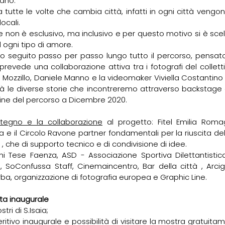
bano.
tutte le volte che cambia città, infatti in ogni città vengono 
ocali.
e non è esclusivo, ma inclusivo e per questo motivo si è scel
 ogni tipo di amore.
tto seguito passo per passo lungo tutto il percorso, pensa
revede una collaborazione attiva tra i fotografi del collettiv
 Mozzillo, Daniele Manno e la videomaker Viviella Costantino c
le diverse storie che incontreremo attraverso backstage e
ine del percorso a Dicembre 2020.
ostegno e la collaborazione
 al progetto: Fitel Emilia Romag
a e il Circolo Ravone partner fondamentali per la riuscita del
o , che di supporto tecnico e di condivisione di idee.
ani Tese Faenza, ASD - Associazione Sportiva Dilettantistica
 SoConfussa Staff, Cinemaincentro, Bar della città , Arcig
ba, organizzazione di fotografia europea e Graphic Line.
ta inaugurale
stri di S.Isaia;
peritivo inaugurale e possibilità di visitare la mostra gratuita