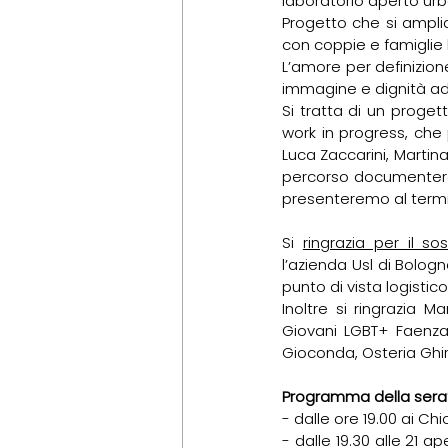
laboratorio aperto ur
Progetto che si amplia 
con coppie e famiglie l
L’amore per definizion
immagine e dignità ad
Si tratta di un proge
work in progress, che p
Luca Zaccarini, Martina
percorso documenterà 
presenteremo al term
Si 
ringrazia per il s
l’azienda Usl di Bologn
punto di vista logistic
Inoltre si ringrazia M
Giovani LGBT+ Faenza,
Gioconda, Osteria Ghir
Programma della sera
- dalle ore 19.00 ai Chio
- dalle 19.30 alle 21 a