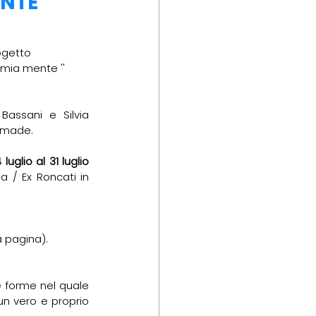
NTE"
getto 
 mia mente '' 
assani e Silvia 
Nomade.
 luglio al 31 luglio 
 presso i chiostri di S. Isaia / Ex Roncati in 
a pagina).
 forme nel quale 
un vero e proprio 