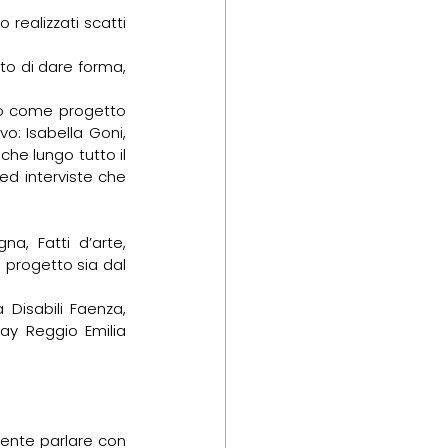
realizzati scatti 
to di dare forma, 
to come progetto 
o: Isabella Goni, 
he lungo tutto il 
d interviste che 
na, Fatti d’arte, 
 progetto sia dal 
 Disabili Faenza, 
ay Reggio Emilia 
mente parlare con 