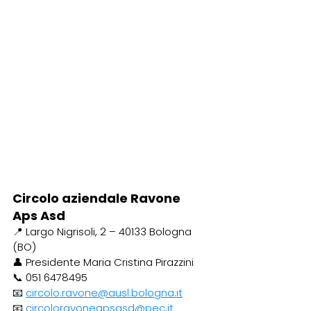
Circolo aziendale Ravone 
Aps Asd
📍 Largo Nigrisoli, 2 – 40133 Bologna 
(BO)
👤 Presidente Maria Cristina Pirazzini
📞 051 6478495
📧 
circolo.ravone@ausl.bologna.it
📧 
circoloravoneapsasd@pec.it