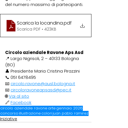
del numero massimo di partecipanti.
Scarica la locandina
.pdf
Scarica PDF • 423KB
Circolo aziendale Ravone Aps Asd
📍 Largo Nigrisoli, 2 – 40133 Bologna 
(BO)
👤 Presidente Maria Cristina Pirazzini
📞 051 6478495
📧 
circolo.ravone@ausl.bologna.it
📧 
circoloravoneapsasd@pec.it
🌐 
Vai al sito
🔗 
Facebook
circolo aziendale ravone
arte
gennaio 2026
concorso
illustrazione
colori
juan pablo ramirez
Iniziative