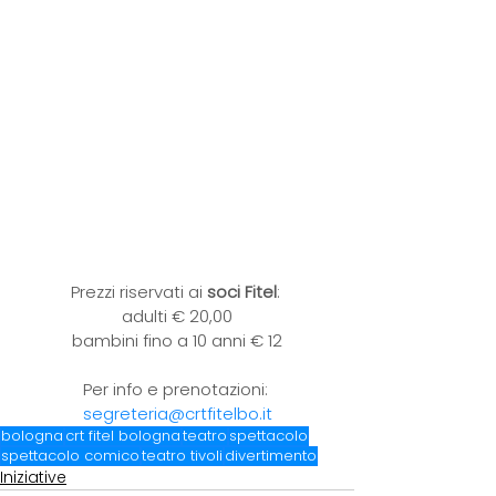
Prezzi riservati ai 
soci Fitel
: 
adulti € 20,00
bambini fino a 10 anni € 12
Per info e prenotazioni: 
segreteria@crtfitelbo.it
bologna
crt fitel bologna
teatro
spettacolo
spettacolo comico
teatro tivoli
divertimento
Iniziative