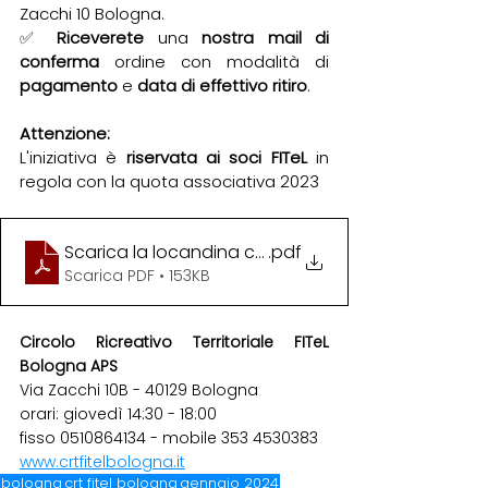
Zacchi 10 Bologna.
✅ 
Riceverete 
una 
nostra mail di 
conferma
 ordine con modalità di 
pagamento 
e 
data di effettivo ritiro
.
Attenzione:
L'iniziativa è 
riservata ai soci FITeL 
in 
regola con la quota associativa 2023
Scarica la locandina con tutte le info
.pdf
Scarica PDF • 153KB
Circolo Ricreativo Territoriale FITeL 
Bologna APS
Via Zacchi 10B - 40129 Bologna 
orari: giovedì 14:30 - 18:00 
fisso 0510864134 - mobile 353 4530383
www.crtfitelbologna.it
bologna
crt fitel bologna
gennaio 2024