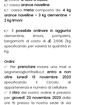
👉 cassa 
arance navelline
👉 cassa 
mista 
composta da: 
4 kg 
arance navelline
 + 
3 kg clementine
 +
2 kg limoni 
👉 È 
possibile ordinare in aggiunta
clementine, limoni, pompelmi, 
bergamotti al costo di 💰 2,50€ /kg 
specificando per varietà la quantità in 
Kg.
Ordini:
✅ Per 
prenotare 
inviare una mail a 
segreteria@crtfitelbo.it 
entro e non 
oltre lunedì 13 novembre 2023
specificando il Circolo di 
appartenenza e numero di cellullare.
✅ Il 
ritiro 
del vostro ordine è previsto 
per 
giovedì 23 novembre 2023
 dalle 
ore 15 presso la nostra sede di via 