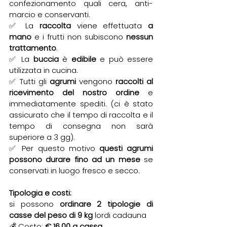
confezionamento quali cera, anti-
marcio e conservanti.
✅ La 
raccolta 
viene effettuata 
a 
mano 
e i frutti non subiscono 
nessun 
trattamento
.
✅ La 
buccia 
è 
edibile 
e può essere 
utilizzata in cucina.
✅ Tutti gli 
agrumi 
vengono 
raccolti al 
ricevimento del nostro ordine
 e 
immediatamente spediti. (ci è stato 
assicurato che il tempo di raccolta e il 
tempo di consegna non sarà 
superiore a 3 gg).
✅ Per questo motivo 
questi agrumi 
possono durare fino ad un mese
 se 
conservati in luogo fresco e secco. 
Tipologia e costi:
si possono 
ordinare 2 tipologie di 
casse del peso di 9 kg
 lordi cadauna
💰 Costo: 
€ 16,00 a cassa