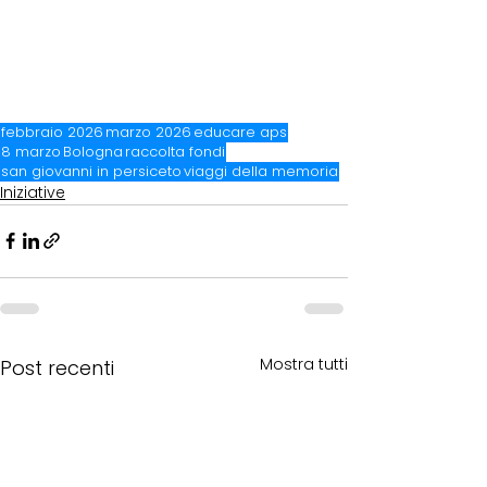
febbraio 2026
marzo 2026
educare aps
8 marzo
Bologna
raccolta fondi
san giovanni in persiceto
viaggi della memoria
Iniziative
Mostra tutti
Post recenti