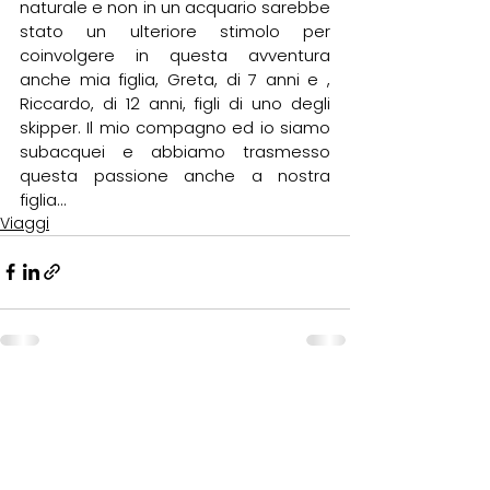
naturale e non in un acquario sarebbe 
stato un ulteriore stimolo per 
coinvolgere in questa avventura 
anche mia figlia, Greta, di 7 anni e , 
Riccardo, di 12 anni, figli di uno degli 
skipper. Il mio compagno ed io siamo 
subacquei e abbiamo trasmesso 
questa passione anche a nostra 
figlia...
Viaggi
FITeL Emilia Romagna Aps
Federazione Italiana Tempo Libero
Emilia Romagna
Associazione di Promozione Sociale
Via del Porto, 12