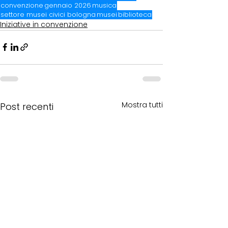
convenzione
gennaio 2026
musica
settore musei civici bologna
musei
biblioteca
Iniziative in convenzione
Mostra tutti
Post recenti