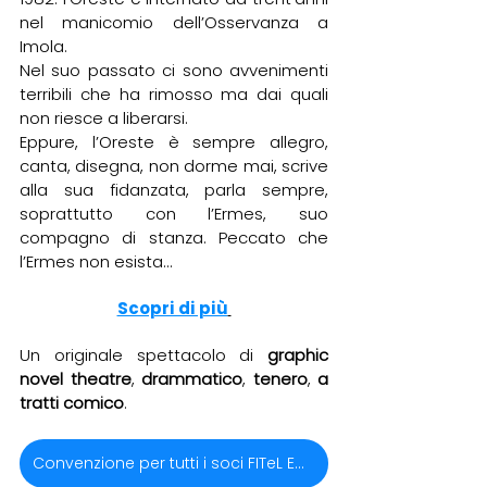
nel manicomio dell’Osservanza a 
Imola.
Nel suo passato ci sono avvenimenti 
terribili che ha rimosso ma dai quali 
non riesce a liberarsi.
Eppure, l’Oreste è sempre allegro, 
canta, disegna, non dorme mai, scrive 
alla sua fidanzata, parla sempre, 
soprattutto con l’Ermes, suo 
compagno di stanza. Peccato che 
l’Ermes non esista…
Scopri di più
Un originale spettacolo di 
graphic 
novel theatre
, 
drammatico
, 
tenero
, 
a 
tratti comico
.
Convenzione per tutti i soci FITeL Emilia Romagna APS e i circoli affiliati regione Emilia Romagna