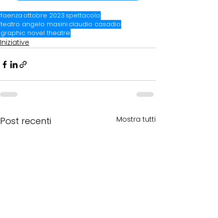
faenza
ottobre 2023
spettacolo
teatro angelo masini
claudio casadio
graphic novel theatre
Iniziative
Mostra tutti
Post recenti