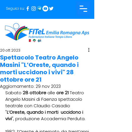
Seguici su:
20 ott 2023
Spettacolo Teatro Angelo
Masini "L’Oreste, quando i
morti uccidono i vivi" 28
ottobre ore 21
Aggiornamento:
29 nov 2023
Sabato
 28 ottobre
 alle 
ore 21 
Teatro 
Angelo Masini di Faenza spettacolo 
teatrale con Claudio Casadio 
"
L’Oreste, quando i morti  uccidono i 
vivi
", produzione Accademia Perduta.
1982: l’Oreste è internato da trent’anni 