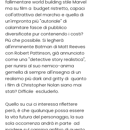
fallimentare world building stile Marvel 
ma su film a  budget ristretto, capaci 
coll'attrattiva del marchio e quella di  
un'impronta più "autoriale" di 
calamitare fasce di pubblico  
diversificate pur contenendo i costi? 
Più che possibile. Si legherà  
all'imminente Batman di Matt Reeves 
con Robert Pattinson, già annunciato  
come una "detective story realistica", 
per riunirsi al suo nemico-anima  
gemella di sempre all'insegna di un 
realismo più dark and gritty di  quanto 
i film di Christopher Nolan siano mai 
stati? Difficile  escluderlo.
Quello su cui ci interessa riflettere 
però, è che qualunque possa essere  
la vita futura del personaggio, la sua 
sola occorrenza andrà in parte  ad 
incidere sul carisma anfibio di questo 