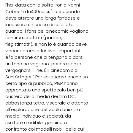
l'ha  data con la solita ironia Nanni 
Cobretti di i400calci: "Lo è quando  
deve attirare una larga fanbase e 
incassare un sacco di soldi e/o 
quando  i fans dei cinecomic vogliono 
sentirsi rispettati (pardon,  
“legittimati”), e non lo è quando deve 
vincere premi a festival  importanti 
e/o persone che ci tengono a darsi 
un tono ne vogliono  parlare senza 
vergognarsi. Fine. È il cinecomic di 
Schrödinger." Per solleticare anche un 
certo tipo di pubblico, P&P hanno  
approntato uno spettacolo ben più 
austero della media dei film DC,  
abbastanza tetro, viscerale e attento 
all'esplorazione del vicolo buio  fra 
media, individuo e società, da 
risultare credibile, genuino a  
confronto coi modelli nobili della cui 