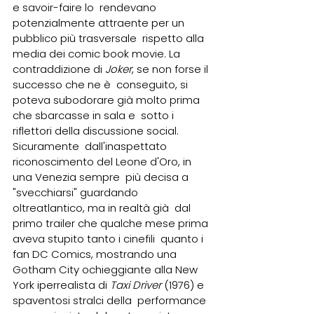
e savoir-faire lo  rendevano 
potenzialmente attraente per un 
pubblico più trasversale  rispetto alla 
media dei comic book movie. La 
contraddizione di 
Joker
, se non forse il 
successo che ne è  conseguito, si 
poteva subodorare già molto prima 
che sbarcasse in sala e  sotto i 
riflettori della discussione social. 
Sicuramente  dall'inaspettato 
riconoscimento del Leone d'Oro, in 
una Venezia sempre  più decisa a 
"svecchiarsi" guardando 
oltreatlantico, ma in realtà già  dal 
primo trailer che qualche mese prima 
aveva stupito tanto i cinefili  quanto i 
fan DC Comics, mostrando una 
Gotham City ochieggiante alla New  
York iperrealista di 
Taxi Driver
 (1976) e 
spaventosi stralci della  performance 