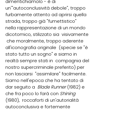
dimentichiamolo - è di 
un'"autoconclusività debole", troppo  
furbamente attento ad aprirsi quella 
strada, troppo già "fumettistico"  
nella rappresentazione di un mondo 
dicotomico, stilizzato sia  visivamente 
 che moralmente, troppo aderente 
all'iconografia originale  (specie se "è 
stato tutto un sogno" e siamo in 
realtà sempre stati in  compagnia del 
nostro supercriminale preferito) per 
non lasciarsi  "assimilare" facilmente. 
Siamo nell'epoca che ha tentato di 
dar seguito a  
Blade Runner
 (1982) e 
che fra poco lo farà con 
Shining 
(1980),  roccaforti di un'autorialità 
autoconclusiva e fortemente 
ambigua  (Deckard è o non è un 
Replicante? È Jack a impazzire o 
l'Overlook Hotel è  davvero 
infestato?) che decenni di 