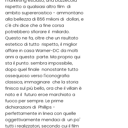
marketing escluso, una bazzecola 
rispetto a qualsiasi altro film  di 
ambito supereroistico - ammontano 
alla bellezza di 856 milioni di  dollari, e 
c'è chi dice che a fine corsa 
potrebbero sfiorare il  miliardo. 
Questo ne fa, oltre che un risultato 
estetico di tutto  rispetto, il miglior 
affare in casa Warner-DC da molti 
anni a questa  parte. Ma proprio qui 
sta il punto: sembra impossibile, 
dopo quel finale  nonostante tutto 
ossequioso verso l'iconografia 
classica, immaginare  che la storia 
finisca sul più bello, ora che il villain è 
nato e il  futuro eroe marchiato a 
fuoco per sempre. Le prime 
dichiarazioni di  Phillips - 
perfettamente in linea con quelle 
oggettivamente mendaci di  un po' 
tutti i realizzatori, secondo cui il film 