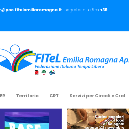
er@pec.fitelemiliaromagna.it
segreteria tel/fax
+39
 ER
Territorio
CRT
Servizi per Circoli e Cral