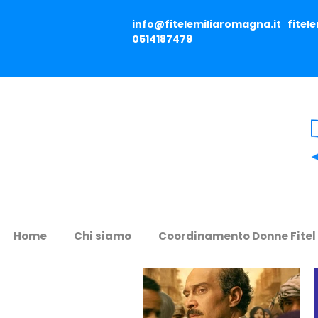
info@fitelemiliaromagna.it
fitel
0514187479
Home
Chi siamo
Coordinamento Donne Fitel