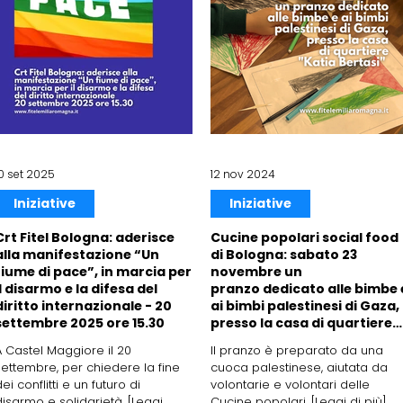
10 set 2025
12 nov 2024
Iniziative
Iniziative
Crt Fitel Bologna: aderisce
Cucine popolari social food
alla manifestazione “Un
di Bologna: sabato 23
fiume di pace”, in marcia per
novembre un
il disarmo e la difesa del
pranzo dedicato alle bimbe 
diritto internazionale - 20
ai bimbi palestinesi di Gaza,
settembre 2025 ore 15.30
presso la casa di quartiere
"Katia Bertasi"
A Castel Maggiore il 20
Il pranzo è preparato da una
settembre, per chiedere la fine
cuoca palestinese, aiutata da
ei conflitti e un futuro di
volontarie e volontari delle
disarmo e solidarietà. [Leggi
Cucine popolari. [Leggi di più]