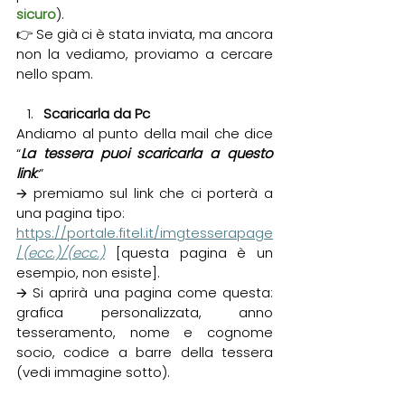
sicuro
).
👉 Se già ci è stata inviata, ma ancora 
non la vediamo, proviamo a cercare 
nello spam.
Scaricarla da Pc
Andiamo al punto della mail che dice 
“
La tessera puoi scaricarla a questo 
link
:
”
🡪 premiamo sul link che ci porterà a 
una pagina tipo:
https://portale.fitel.it/imgtesserapage
/
(ecc.)/(ecc.)
 [questa pagina è un 
esempio, non esiste].
🡪 Si aprirà una pagina come questa: 
grafica personalizzata, anno 
tesseramento, nome e cognome 
socio, codice a barre della tessera 
(vedi immagine sotto).