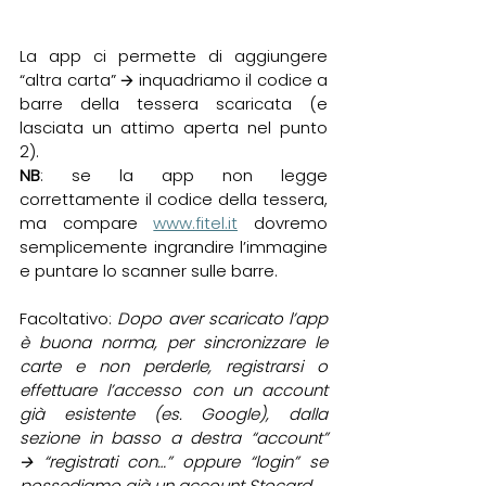
La app ci permette di aggiungere 
“altra carta” 🡪 inquadriamo il codice a 
barre della tessera scaricata (e 
lasciata un attimo aperta nel punto 
2).
NB
: se la app non legge 
correttamente il codice della tessera, 
ma compare 
www.fitel.it
 dovremo 
semplicemente ingrandire l’immagine 
e puntare lo scanner sulle barre.
Facoltativo: 
Dopo aver scaricato l’app 
è buona norma, per sincronizzare le 
carte e non perderle, registrarsi o 
effettuare l’accesso con un account 
già esistente (es. Google), dalla 
sezione in basso a destra “account” 
🡪 “registrati con…” oppure “login” se 
possediamo già un account Stocard.