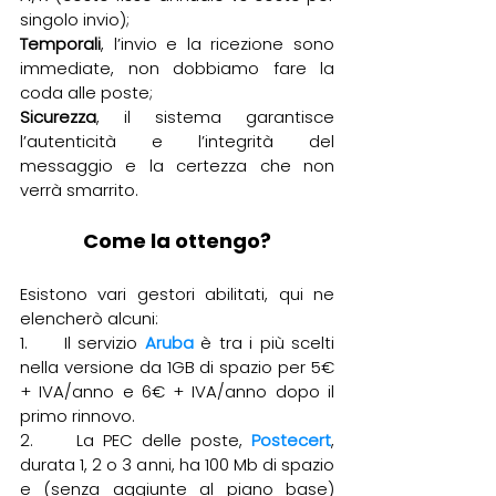
singolo invio);
Temporali
, l’invio e la ricezione sono 
immediate, non dobbiamo fare la 
coda alle poste;
Sicurezza
, il sistema garantisce 
l’autenticità e l’integrità del 
messaggio e la certezza che non 
verrà smarrito.
Come la ottengo?
Esistono vari gestori abilitati, qui ne 
elencherò alcuni:
1.     Il servizio 
Aruba
 è tra i più scelti 
nella versione da 1GB di spazio per 5€ 
+ IVA/anno e 6€ + IVA/anno dopo il 
primo rinnovo. 
2.     La PEC delle poste, 
Postecert
, 
durata 1, 2 o 3 anni, ha 100 Mb di spazio 
e (senza aggiunte al piano base) 