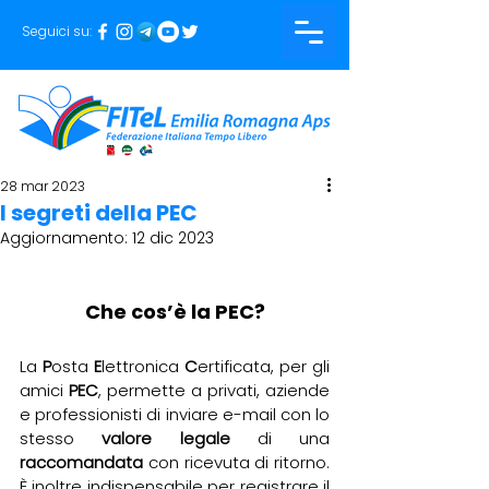
Seguici su:
28 mar 2023
I segreti della PEC
Aggiornamento:
12 dic 2023
Che cos’è la PEC?
La 
P
osta 
E
lettronica 
C
ertificata, per gli 
amici 
PEC
, permette a privati, aziende 
e professionisti di inviare e-mail con lo 
stesso 
valore legale
 di una 
raccomandata
 con ricevuta di ritorno. 
È inoltre indispensabile per registrare il 