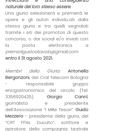
intrecciarsi è una conseguenza 
naturale del loro stesso essere.
Una giuria selezionerà e premierà le 
opere e gli autori individu.ati dalla 
stessa giuria e tra quelli segnalati 
tramite i siti dei promotori di questo 
concorso, o dai social e/o inviati con 
la posta elettronica a 
premioilgustoatavola@gmail.com
entro il 31 agosto 2021.
Membri della Giuria:
Antonella 
Bergonzoni
, del Cral Telecom Bologna 
- responsabile gruppo 
enogastronomico del circolo (Tel. 
3356920425). 
Giorgio Cannì
, 
giornalista e presidente 
dell’Associazione ”I Mille Tesori”. 
Guido 
Mezzera 
- presidente della giuria, del 
”CRT FITeL Ducato”, scrittore e 
ispiratore della compagnia teatrale 