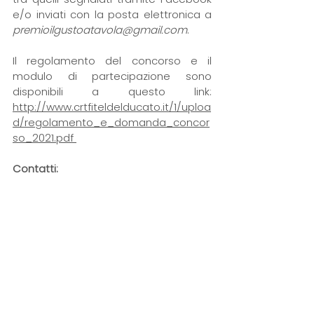
e/o inviati con la posta elettronica a 
premioilgustoatavola@gmail.com
.
Il regolamento del concorso e il 
modulo di partecipazione sono 
disponibili a questo link:
http://www.crtfiteldelducato.it/1/uploa
d/regolamento_e_domanda_concor
so_2021.pdf 
Contatti:
CRT FITeL del DUCATO A.P.S. - 
info@crtfiteldelducato.it
CRAL USL PIACENZA A.P.S. - 
segreteria@craluslpiacenza.it
SAPORI e SAPERI A.P.S. - 
saporidelducato@gmail.com
Contatto telefonico: 
Tel. +39 345 616 
7195