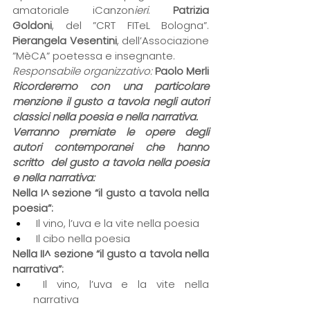
amatoriale iCanzon
ieri
. 
Patrizia 
Goldoni
, del ”CRT FITeL Bologna”. 
Pierangela Vesentini
, dell’Associazione 
”MèCA” poetessa e insegnante.
Responsabile organizzativo:
Paolo Merli
Ricorderemo con una particolare 
menzione il gusto a tavola negli autori 
classici nella poesia e nella narrativa.
Verranno premiate le opere degli 
autori contemporanei che hanno 
scritto  del gusto a tavola nella poesia 
e nella narrativa:
Nella I^ sezione “il gusto a tavola nella 
poesia”:
 Il vino, l’uva e la vite nella poesia
 Il cibo nella poesia
Nella II^ sezione “il gusto a tavola nella 
narrativa”:
 Il vino, l’uva e la vite nella 
narrativa