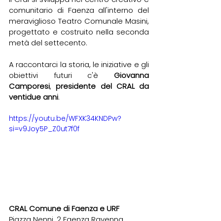
comunitario di Faenza all'interno del 
meraviglioso Teatro Comunale Masini, 
progettato e costruito nella seconda 
metà del settecento.
A raccontarci la storia, le iniziative e gli 
obiettivi futuri c'è 
Giovanna 
Camporesi
, 
presidente del CRAL da 
ventidue anni
.
https://youtu.be/WFXK34KNDPw?
si=v9Joy5P_Z0ut7f0f
CRAL Comune di Faenza e URF
Piazza Nenni, 2 Faenza Ravenna