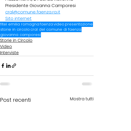
Presidente Giovanna Camporesi
cral@comune.faenza.ra.it
Sito internet
fitel emilia romagna
faenza
video
presentazione
storie in circolo
cral del comune di faenza
giovanna camporesi
Storie in Circolo
Video
Interviste
Mostra tutti
Post recenti