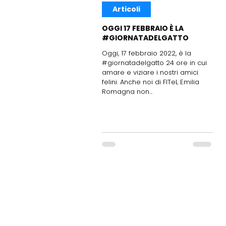
Articoli
OGGI 17 FEBBRAIO È LA
#GIORNATADELGATTO
Oggi, 17 febbraio 2022, è la
#giornatadelgatto 24 ore in cui
amare e viziare i nostri amici
felini. Anche noi di FITeL Emilia
Romagna non...
FITeL Emilia Romagna Aps
Federazione Italiana Tempo Libero