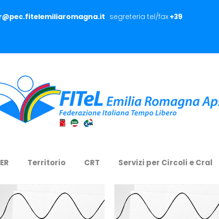
er@pec.fitelemiliaromagna.it
segreteria tel/fax
+39
 ER
Territorio
CRT
Servizi per Circoli e Cral