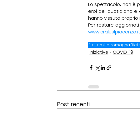
Lo spettacolo, non è 
eroi del quotidiano e 
hanno vissuto proprio
www.craluslpiacenza.it
fitel emilia romagna
fitel
Iniziative
COVID-19
Post recenti