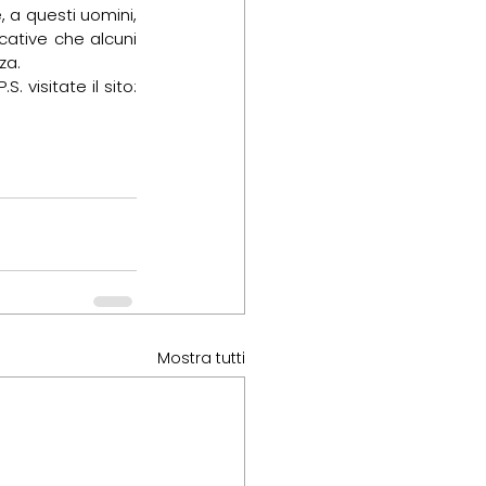
a questi uomini, 
cative che alcuni 
za.
Per restare aggiornati su questo evento e sulle iniziative del CRAL USL PIACENZA A.P.S. visitate il sito: 
Mostra tutti