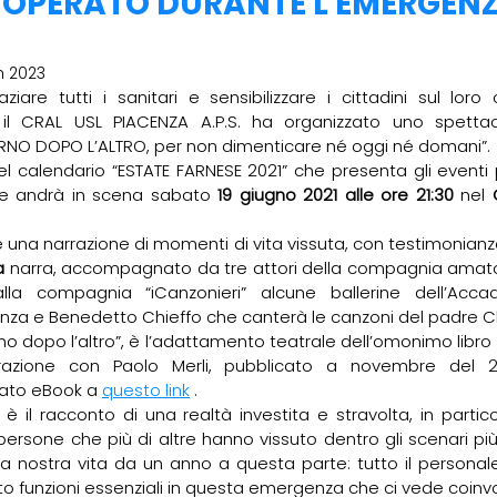
O OPERATO DURANTE L'EMERGEN
n 2023
aziare tutti i sanitari e sensibilizzare i cittadini sul lor
il CRAL USL PIACENZA A.P.S. ha organizzato uno spettaco
RNO DOPO L’ALTRO, per non dimenticare né oggi né domani”.
el calendario “ESTATE FARNESE 2021” che presenta gli eventi
e andrà in scena sabato 
19 giugno 2021 alle ore 21:30
 nel 
 una narrazione di momenti di vita vissuta, con testimonianze 
a
 narra, accompagnato da tre attori della compagnia amato
lla compagnia “iCanzonieri” alcune ballerine dell’Acca
za e Benedetto Chieffo che canterà le canzoni del padre C
no dopo l’altro”, è l’adattamento teatrale dell’omonimo libro
orazione con Paolo Merli, pubblicato a novembre del 20
ato eBook a 
questo link
 .
 il racconto di una realtà investita e stravolta, in partico
le persone che più di altre hanno vissuto dentro gli scenari p
a nostra vita da un anno a questa parte: tutto il personale 
o funzioni essenziali in questa emergenza che ci vede coinvol