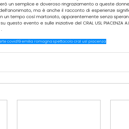
però un semplice e doveroso ringraziamento a queste donne, 
dell’anonimato, ma è anche il racconto di esperienze signifi
 in un tempo così martoriato, apparentemente senza speran
 .
arte
covid19
emilia romagna
spettacolo
cral usl piacenza