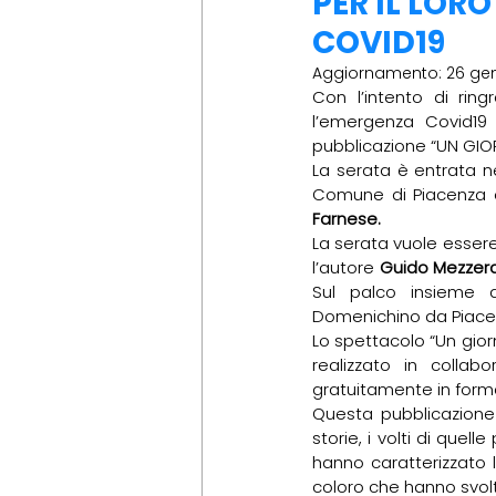
PER IL LOR
COVID19
Aggiornamento:
26 ge
Con l’intento di ringr
l’emergenza Covid19 
pubblicazione “UN GIO
La serata è entrata n
Comune di Piacenza 
Farnese.
La serata vuole essere
l’autore 
Guido Mezzer
Sul palco insieme a
Domenichino da Piacen
Lo spettacolo “Un gior
realizzato in collab
gratuitamente in form
Questa pubblicazione è
storie, i volti di quel
hanno caratterizzato l
coloro che hanno svolt