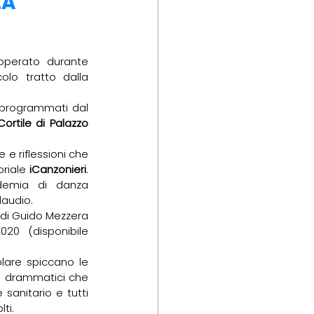
ZA
o operato durante 
lo tratto dalla 
 programmati dal 
Cortile di Palazzo 
e riflessioni che 
riale 
iCanzonieri
. 
demia di danza 
laudio.
 di Guido Mezzera 
20 (disponibile 
lare spiccano le 
iù drammatici che 
sanitario e tutti 
ti.