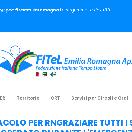
er@pec.fitelemiliaromagna.it
segreteria tel/fax
+39
 ER
Territorio
CRT
Servizi per Circoli e Cral
COLO PER RNGRAZIARE TUTTI I 