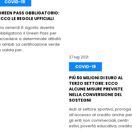
COVID-19
GREEN PASS OBBLIGATORIO:
ECCO LE REGOLE UFFICIALI
Da venerdì 6 agosto diventa
obbligatorio il Green Pass per
accedere a determinate attività
o ambiti. La certificazione verde
 valida per...
27 lug 2021
COVID-19
PIÙ 60 MILIONI DI EURO AL
TERZO SETTORE: ECCO
ALCUNE MISURE PREVISTE
NELLA CONVERSIONE DEL
SOSTEGNI
Aiuti al settore sportivo, proroga
all’accesso al credito anche pe
gli enti non commerciali, centri
estivi, povertà educativa, credito.