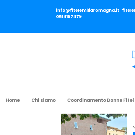
info@fitelemiliaromagna.it
fitel
0514187479
Home
Chi siamo
Coordinamento Donne Fitel