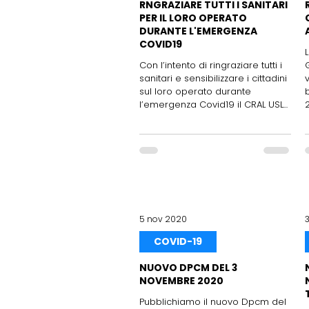
RNGRAZIARE TUTTI I SANITARI
PER IL LORO OPERATO
DURANTE L'EMERGENZA
COVID19
Con l’intento di ringraziare tutti i
sanitari e sensibilizzare i cittadini
sul loro operato durante
l’emergenza Covid19 il CRAL USL...
2
5 nov 2020
COVID-19
NUOVO DPCM DEL 3
NOVEMBRE 2020
Pubblichiamo il nuovo Dpcm del