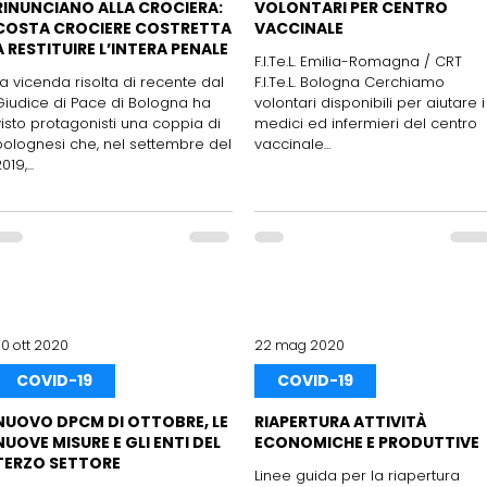
RINUNCIANO ALLA CROCIERA:
VOLONTARI PER CENTRO
COSTA CROCIERE COSTRETTA
VACCINALE
A RESTITUIRE L’INTERA PENALE
F.I.Te.L. Emilia-Romagna / CRT
La vicenda risolta di recente dal
F.I.Te.L. Bologna Cerchiamo
Giudice di Pace di Bologna ha
volontari disponibili per aiutare i
visto protagonisti una coppia di
medici ed infermieri del centro
bolognesi che, nel settembre del
vaccinale...
019,...
30 ott 2020
22 mag 2020
COVID-19
COVID-19
NUOVO DPCM DI OTTOBRE, LE
RIAPERTURA ATTIVITÀ
NUOVE MISURE E GLI ENTI DEL
ECONOMICHE E PRODUTTIVE
TERZO SETTORE
Linee guida per la riapertura