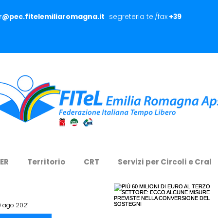
er@pec.fitelemiliaromagna.it
segreteria tel/fax
+39
 ER
Territorio
CRT
Servizi per Circoli e Cral
9 ago 2021