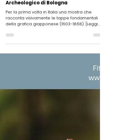
26 gen
Iniziative
Circolo aziendale Ravone: 6 febbraio
visita guidata "Graphic Japan" da
Hokusai al Manga al Museo Civico
Archeologico di Bologna
Per la prima volta in Italia una mostra che
racconta visivamente le tappe fondamentali
della grafica giapponese (1603-1868). [Leggi
tutto]