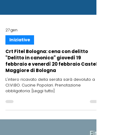
27 gen
Iniziative
Crt Fitel Bologna: cena con delitto
"Delitto in canonica" giovedì 19
febbraio e venerdì 20 febbraio Castel
Maggiore di Bologna
L'intero ricavato della serata sarà devoluto a
CI.VI.BO. Cucine Popolari. Prenotazione
obbligatoria. [Leggi tutto]