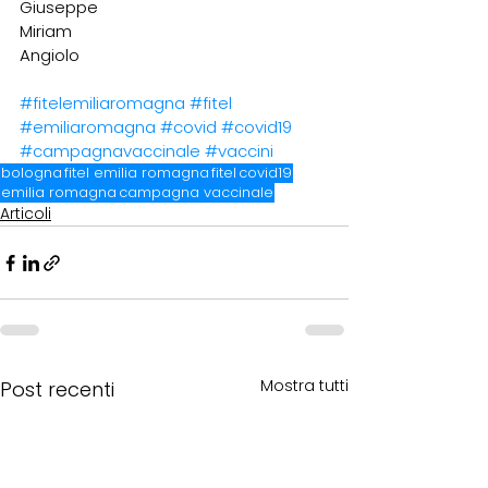
Giuseppe
Miriam
Angiolo
#fitelemiliaromagna
#fitel
#emiliaromagna
#covid
#covid19
#campagnavaccinale
#vaccini
bologna
fitel emilia romagna
fitel
covid19
emilia romagna
campagna vaccinale
Articoli
Mostra tutti
Post recenti