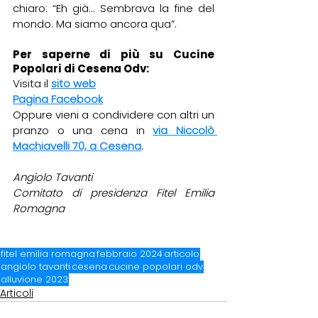
chiaro: “Eh già… Sembrava la fine del 
mondo. Ma siamo ancora qua”.
Per saperne di più su Cucine 
Popolari di Cesena Odv:
Visita il 
sito web
Pagina Facebook
Oppure vieni a condividere con altri un 
pranzo o una cena in 
via Niccolò 
Machiavelli 70, a Cesena
. 
Angiolo Tavanti
Comitato di presidenza Fitel Emilia 
Romagna
fitel emilia romagna
febbraio 2024
articolo
angiolo tavanti
cesena
cucine popolari odv
alluvione 2023
Articoli