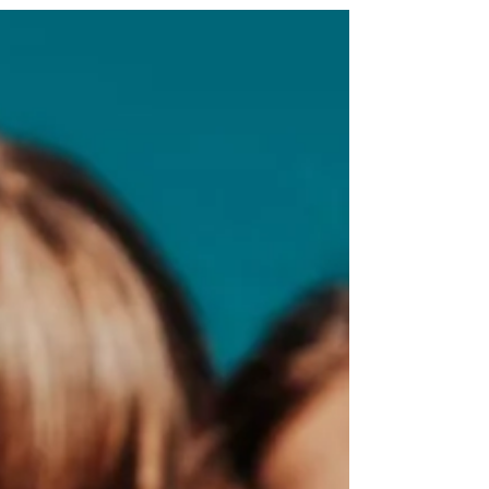
“Io non rischio”: la campagna che
prepara l’Italia ai rischi naturali
“Io non rischio” è molto più di una semplice
campagna informativa; è un progetto
strategico a lungo termine, con un focus
pionieristico e dirompente sul rischio sismico. Di
Laura Scandellari [Leggi tutto]