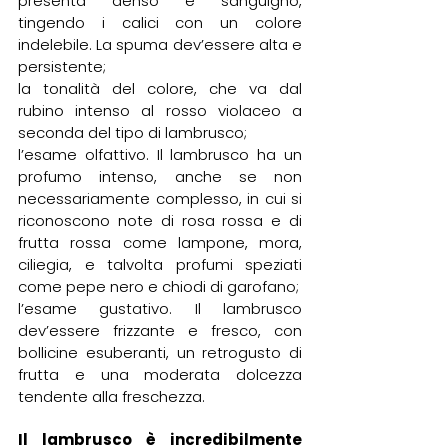
presenta denso e sanguigno, 
tingendo i calici con un colore 
indelebile. La spuma dev’essere alta e 
persistente;
la tonalità del colore, che va dal 
rubino intenso al rosso violaceo a 
seconda del tipo di lambrusco;
l’esame olfattivo. Il lambrusco ha un 
profumo intenso, anche se non 
necessariamente complesso, in cui si 
riconoscono note di rosa rossa e di 
frutta rossa come lampone, mora, 
ciliegia, e talvolta profumi speziati 
come pepe nero e chiodi di garofano;
l’esame gustativo. Il lambrusco 
dev’essere frizzante e fresco, con 
bollicine esuberanti, un retrogusto di 
frutta e una moderata dolcezza 
tendente alla freschezza.
Il lambrusco è incredibilmente 