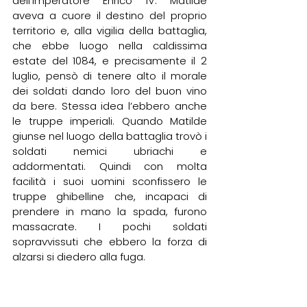
dell’imperatore Enrico IV. Matilde 
aveva a cuore il destino del proprio 
territorio e, alla vigilia della battaglia, 
che ebbe luogo nella caldissima 
estate del 1084, e precisamente il 2 
luglio, pensò di tenere alto il morale 
dei soldati dando loro del buon vino 
da bere. Stessa idea l’ebbero anche 
le truppe imperiali. Quando Matilde 
giunse nel luogo della battaglia trovò i 
soldati nemici ubriachi e 
addormentati. Quindi con molta 
facilità i suoi uomini sconfissero le 
truppe ghibelline che, incapaci di 
prendere in mano la spada, furono 
massacrate. I pochi soldati 
sopravvissuti che ebbero la forza di 
alzarsi si diedero alla fuga. 