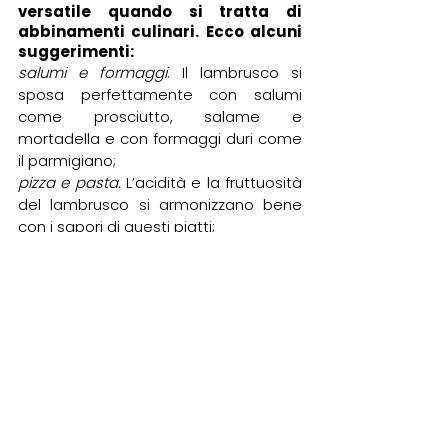
versatile quando si tratta di 
abbinamenti culinari. Ecco alcuni 
suggerimenti:
salumi e formaggi
. Il lambrusco si 
sposa perfettamente con salumi 
come prosciutto, salame e 
mortadella e con formaggi duri come 
il parmigiano;
pizza e pasta.
 L’acidità e la fruttuosità 
del lambrusco si armonizzano bene 
con i sapori di questi piatti;
pollo e carni magre
. Il morbido tannino 
e l’acidità bilanciata del lambrusco si 
adattano bene a questi piatti;
pesce.
 Meglio optare Opta per le 
versioni più secche di lambrusco per 
bilanciare i sapori;
insalate e cibi leggeri
. Grazie alla sua 
freschezza, il Lambrusco si sposa 
bene con questi piatti, ad esempio 
con l’insalata di rucola e parmigiano;