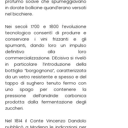
profumo soave che spumeggiavano 
in dorate bollicine quand’erano versati 
nel bicchiere.
Nei secoli 1700 e 1800 l’evoluzione 
tecnologica consentì di produrre e 
conservare i vini frizzanti e gli 
spumanti, dando loro un impulso 
definitivo alla loro 
commercializzazione. DEcisiva si rivelò 
in particolare l’introduzione della 
bottiglia “borgognona”, caratterizzata 
da un vetro resistente e spesso e del 
tappo di sughero tenuto fermo con 
uno spago per contenere la 
pressione dell’anidride carbonica 
prodotta dalla fermentazione degli 
zuccheri.
Nel 1814 il Conte Vincenzo Dandolo 
pubblicò a Modena le indicazioni per 