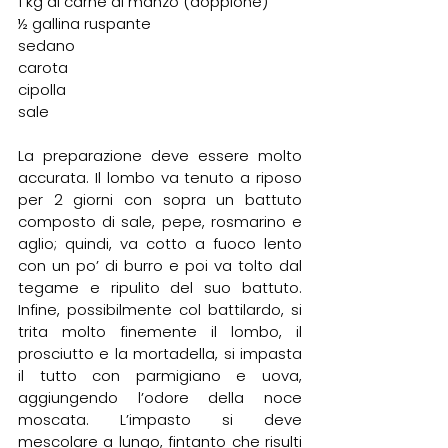
1 kg di carne di manzo (doppione)
½ gallina ruspante
sedano
carota
cipolla
sale
La preparazione deve essere molto 
accurata. Il lombo va tenuto a riposo 
per 2 giorni con sopra un battuto 
composto di sale, pepe, rosmarino e 
aglio; quindi, va cotto a fuoco lento 
con un po’ di burro e poi va tolto dal 
tegame e ripulito del suo battuto. 
Infine, possibilmente col battilardo, si 
trita molto finemente il lombo, il 
prosciutto e la mortadella, si impasta 
il tutto con parmigiano e uova, 
aggiungendo l’odore della noce 
moscata. L’impasto si deve 
mescolare a lungo, fintanto che risulti 