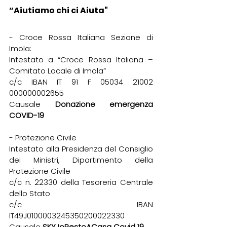
“Aiutiamo chi ci Aiuta"
- Croce Rossa Italiana Sezione di 
Imola:
Intestato a “Croce Rossa Italiana – 
Comitato Locale di Imola”
c/c IBAN IT 91 F 05034 21002 
000000002655
Causale 
Donazione emergenza 
COVID-19
- Protezione Civile
Intestato alla Presidenza del Consiglio 
dei Ministri, Dipartimento della 
Protezione Civile
c/c n. 22330 della Tesoreria Centrale 
dello Stato
c/c IBAN 
IT49J0100003245350200022330
Causale 
SKY IoRestoACasa Covid 19