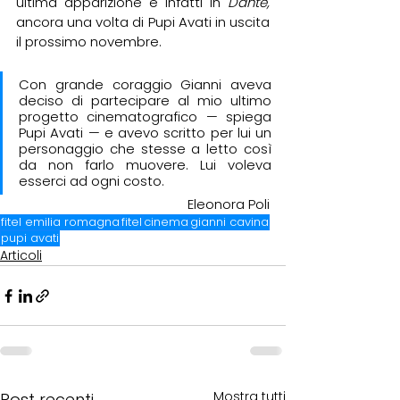
ultima apparizione è infatti in 
Dante,
ancora una volta di Pupi Avati in uscita 
il prossimo novembre. 
Con grande coraggio Gianni aveva 
deciso di partecipare al mio ultimo 
progetto cinematografico — spiega 
Pupi Avati — e avevo scritto per lui un 
personaggio che stesse a letto così 
da non farlo muovere. Lui voleva 
esserci ad ogni costo.
Eleonora Poli
fitel emilia romagna
fitel
cinema
gianni cavina
pupi avati
Articoli
Mostra tutti
Post recenti