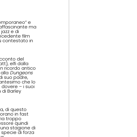
ntemporaneo” e 
a affascinante ma 
jazz e di 
ecedente film 
ù contestato in 
acconto del 
t), elfi dalla 
 ricordo antico 
alla 
Dungeons 
di suo padre, 
cantesimo che lo 
 dovere – i suoi 
 di Barley 
, di questo 
rano in fast 
ria troppo 
ssore quindi 
, una stagione di 
specie di forza 
a.