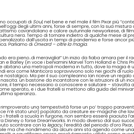
o occupati di 
Soul
, nel bene e nel male il film Pixar più “co
ell’oggi degli ultimi anni, forse di sempre, con la sua mistur
strattismo cavandoliano e calore autunnale newyorkese, di film 
ltura nera. Tempo di tornare indietro di qualche mese al pr
penalizzato dall’uscita in tempi di pandemia e forse ancor pi
tica. Parliamo di 
Onward – oltre la magia
.
o era pieno..di meraviglia!” Un inizio da fiaba amara per il r
 Ian e Barley (in voce i beniamini Marvel Tom Holland e Chris Prat
e abitano una metropoli moderna in tutto, dove la magia è un
ndi eroi come Manticora sopravvivono solo nei giochi di ruolo 
he nostalgico. Ma per il suo compleanno Ian riceve un regalo 
nascita: un bastone da incantatore con le istruzioni di un in
4 ore, il tempo necessario a conoscere e salutare – stavolta a
ome sperato, e i due fratelli si mettono alla guida del minivan
ultima speranza..
rimproverato una tempestività forse un po’ troppo paraventa
 ce n’è stato uno!) popolato da creature ex-magiche che lavo
fratelli a scuola in furgone, non sembra essere piaciuta l’a
ra Disney o forse Dreamworks. In modo diverso dal suo succe
vuto scontrare con la 
legacy
, l’eredità del periodo d’oro Pixar
etibile ma che nondimeno da alcuni anni sta agendo come una 
a molti a squalificare opere assolutamente valide come quest