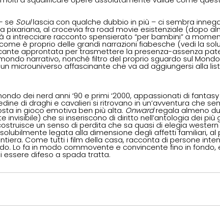
– se 
Soul 
lascia con qualche dubbio in più – ci sembra innega
ca pixariana, al crocevia fra road movie esistenziale (dopo a
lità a intrecciare racconto spensierato “per bambini” a momen
 come è proprio delle grandi narrazioni fiabesche (vedi la sol
ante approntata per trasmettere la presenza-assenza pater
mondo narrativo, nonché filtro del proprio sguardo sul Mondo
 un microuniverso affascinante che va ad aggiungersi alla lista
mondo dei nerd anni ‘90 e primi ‘2000, appassionati di fantasy
dine di draghi e cavalieri si ritrovano in un’avventura che se
sta in gioco emotiva ben più alta. 
Onward 
regala almeno du
e invisibile) che si inseriscono di diritto nell’antologia dei pi
costruisce un senso di perdita che sa quasi di elegia western
ssolubilmente legata alla dimensione degli affetti familiari, al
ontiera. Come tutti i film della casa, racconta di persone inten
do. Lo fa in modo commovente e convincente fino in fondo, 
 essere difeso a spada tratta.