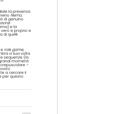
bile la presenza 
lmeno 
Nemo, 
ti di genuino 
uzione 
na) e la 
 vero e proprio e 
 di quelli 
 e 
role game
, 
mbra a sua volta 
e sequenze (la 
ù grandi momenti 
 crepuscolare – 
 posto 
te a cercare il 
e per questo 