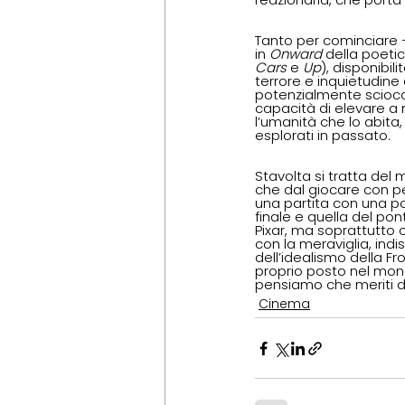
Tanto per cominciare 
in
 Onward
 della poeti
Cars
 e 
Up
), disponibi
terrore e inquietudine
potenzialmente sciocc
capacità di elevare a 
l’umanità che lo abita,
esplorati in passato.
Stavolta si tratta del 
che dal giocare con pe
una partita con una po
finale e quella del pont
Pixar, ma soprattutto 
con la meraviglia, indi
dell’idealismo della Fr
proprio posto nel mon
pensiamo che meriti di
Cinema