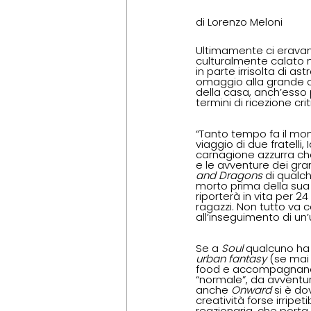
di Lorenzo Meloni
Ultimamente ci eravam
culturalmente calato n
in parte irrisolta di a
omaggio alla grande cu
della casa, anch’esso 
termini di ricezione cri
“Tanto tempo fa il mond
viaggio di due fratelli,
carnagione azzurra ch
e le avventure dei gra
and Dragons 
di qualc
morto prima della sua 
riporterà in vita per 2
ragazzi. Non tutto va c
all’inseguimento di un’
Se a 
Soul 
qualcuno ha 
urban fantasy 
(se mai
food e accompagnano i 
“normale”, da avventu
anche 
Onward 
si è do
creatività forse irrip
reazionaria, che port