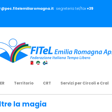
er@pec.fitelemiliaromagna.it
segreteria tel/fax
+39
 ER
Territorio
CRT
Servizi per Circoli e Cral
ltre la magia