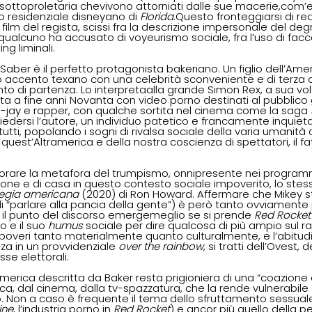
e sottoproletaria chevivono attorniati dalle sue macerie,com’e
residenziale disneyano di
 Florida
.Questo fronteggiarsi di rea
 film del regista, scissi fra la descrizione impersonale del de
qualcuno ha accusato di voyeurismo sociale, fra l’uso di facc
ng liminali. 
Saber è il perfetto protagonista bakeriano. Un figlio dell’Ame
o accento texano con una celebrità sconveniente e di terza c
unto di partenza. Lo interpretaalla grande Simon Rex, a sua vo
balta a fine anni Novanta con video porno destinati al pubblico
jay e rapper, con qualche sortita nel cinema come la saga 
ersi l’autore, un individuo patetico e francamente inquieta
 tutti, popolando i sogni di rivalsa sociale della varia umanità
 quest’Altramerica e della nostra coscienza di spettatori, il fat
norare la metafora del trumpismo, onnipresente nei programmi
one e di casa in questo contesto sociale impoverito, lo ste
legia americana 
(2020) di Ron Howard. Affermare che Mikey s
i “parlare alla pancia della gente”) è però tanto ovviamente p
e il punto del discorso emergemeglio se si prende 
Red Rocket
 e il suo 
humus 
sociale per dire qualcosa di più ampio sul ra
, poveri tanto materialmente quanto culturalmente, e l’abitudi
a in un provvidenziale 
over the rainbow
, si tratti dell’Ovest, d
se elettorali.
’America descritta da Baker resta prigioniera di una “coazione
ica, dal cinema, dalla tv-spazzatura, che la rende vulnerabile a
o. Non a caso è frequente il tema dello sfruttamento sessuale
ine
, l’industria porno in 
Red Rocket
) e ancor più quello della pe