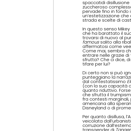
spaccatidi disillusion
zuccheroso complesso 
pervade fino in fondo i
un’estetizzazione che 
strada e scelte di casti
In questo senso Mikey 
che ha barattato il su
trovarsi di nuovo al p
famous
 salito alla ri
affermatosi come vee-
Come mai, sembra chied
entrare nelle grazie di
sfrutta? Che ci dice, di
tifare per lui? 
Di certo non si può ig
punteggiano la narrazi
dal contestatissimo 
E
(con la sua capacità d
quanto riduttivo. Fors
che sfrutta il trumpismo
fra contesti marginali
americana alla speranz
Disneyland o di promes
Per quanto disillusa, l
veicolata dall’urbanist
corruzione dall’estern
transgender di 
Tanger