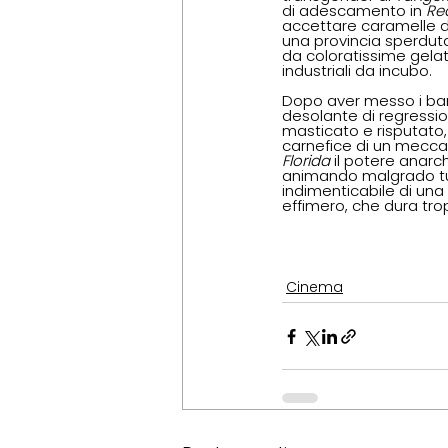
di adescamento in 
Re
accettare caramelle dag
una provincia sperdu
da coloratissime gelat
industriali da incubo.
Dopo aver messo i bamb
desolante di regressio
masticato e risputato,
carnefice di un meccan
Florida 
il potere anarch
animando malgrado tut
indimenticabile di una
effimero, che dura tro
Cinema