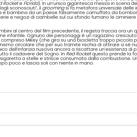
d Rocket 
e 
Florida
). In un’unica gigantesca messa in scena de
li sconosciuti”, il 
grooming 
si fa metafora universale delle i
ta e bambina da un paese falsamente camuffato da bomboni
erie e negozi di ciambelle sul cui sfondo fumano le ciminiere 
ini al centro del film precedente, il regista traccia ora un 
ne infantile. Ognuno dei personaggi è un ragazzino cresciuto
 compreso Mikey (che gira su una bicicletta troppo piccola per
ismo circolare che per suo tramite rischia di attirare a sé nu
ico dell’infanzia riusciva ancora a riscattare un’esistenza di p
to il cadavere del Sogno. In 
Red Rocket 
questo prende la f
 sigaretta a stelle e strisce consumata dalla combustione. U
ppo poco e lascia soli con niente in mano.