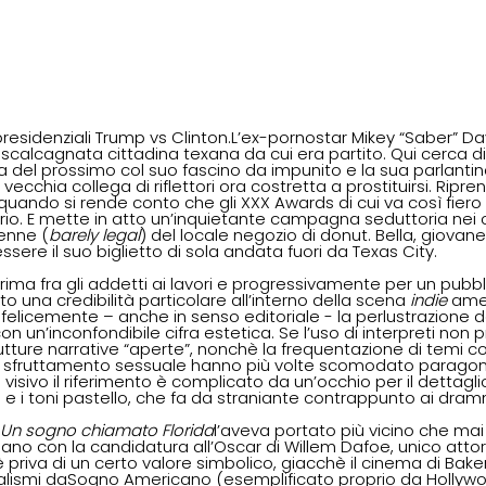
 presidenziali Trump vs Clinton.L’ex-pornostar Mikey “Saber” Da
a scalcagnata cittadina texana da cui era partito. Qui cerca di
 del prossimo col suo fascino da impunito e la sua parlantina.
vecchia collega di riflettori ora costretta a prostituirsi. Ripre
quando si rende conto che gli XXX Awards di cui va così fiero
erio. E mette in atto un’inquietante campagna seduttoria nei c
enne (
barely legal
) del locale negozio di donut. Bella, giovan
ere il suo biglietto di sola andata fuori da Texas City.
rima fra gli addetti ai lavori e progressivamente per un pubbl
to una credibilità particolare all’interno della scena 
indie 
amer
felicemente – anche in senso editoriale - la perlustrazione de
n un’inconfondibile cifra estetica. Se l’uso di interpreti non p
utture narrative “aperte”, nonchè la frequentazione di temi 
 sfruttamento sessuale hanno più volte scomodato paragoni
visivo il riferimento è complicato da un’occhio per il dettagli
 e i toni pastello, che fa da straniante contrappunto ai dramm
 Un sogno chiamato Florida
l’aveva portato più vicino che mai
ano con la candidatura all’Oscar di Willem Dafoe, unico attor
 priva di un certo valore simbolico, giacchè il cinema di Baker
ealismi daSogno Americano (esemplificato proprio da Hollywo