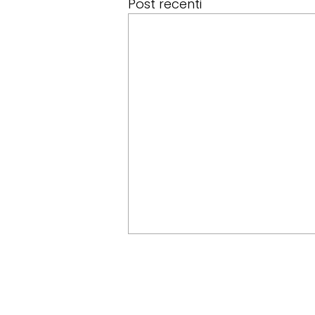
Post recenti
FITeL Emilia Romagna Aps
Federazione Italiana Tempo Libero
Emilia Romagna