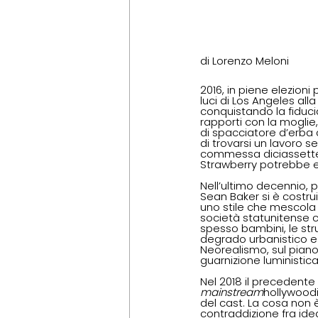
di Lorenzo Meloni
2016, in piene elezioni
luci di Los Angeles all
conquistando la fiducia
rapporti con la moglie, 
di spacciatore d’erba 
di trovarsi un lavoro s
commessa diciassett
Strawberry potrebbe ess
Nell’ultimo decennio, p
Sean Baker si è costrui
uno stile che mescola 
società statunitense co
spesso bambini, le str
degrado urbanistico e
Neorealismo, sul piano 
guarnizione luministica
Nel 2018 il precedente
mainstream
hollywoodi
del cast. La cosa non è
contraddizione fra id