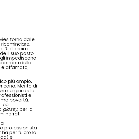
vies torna dalle 
 ricominciare, 
 Riallaccia i 
nde il suo posto 
 gli impediscono 
onfronti della 
e e affamata, 
ico più ampio, 
icana. Merito di 
i margini della 
rofessionisti e 
come povertà, 
 col 
o 
glossy
, per la 
i narrati. 
 al
e professionista 
 ha per fulcro la 
od) e 