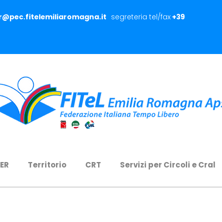
er@pec.fitelemiliaromagna.it
segreteria tel/fax
+39
 ER
Territorio
CRT
Servizi per Circoli e Cral