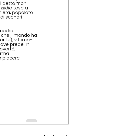
l detto “non 
nsidie tese a 
era, popolato 
di scenari 
quadro 
 che il mondo ha 
 lui), vittima-
ove prede. In 
overtà, 
orma 
n piacere 