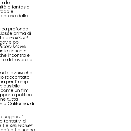
ra lo 
ltà e fantasia 
grado e 
e prese dalla 
rica profonda 
lasse prima di 
lta ex-
almost 
 gay e poi 
Scary Movie
. 
nte riesce a 
 che incontra e 
to di trovarci a 
 televisivi che 
sso raccontato 
tia per Trump 
lausibile 
 
come un film 
pporto politico 
ne tutta 
ella California, di 
 a sognare” 
 tentativi di 
 (le 
sex worker 
dofilia (le scene 