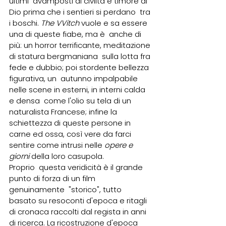
ultimi  avamposti di civiltà e timore di 
Dio prima che i sentieri si perdano  tra 
i boschi. 
The VVitch
 vuole e sa essere 
una di queste fiabe, ma è  anche di 
più: un horror terrificante, meditazione 
di statura bergmaniana  sulla lotta fra 
fede e dubbio; poi stordente bellezza 
figurativa, un  autunno impalpabile 
nelle scene in esterni, in interni calda 
e densa  come l'olio su tela di un 
naturalista Francese; infine la  
schiettezza di queste persone in 
carne ed ossa, così vere da farci  
sentire come intrusi nelle 
opere e 
giorni
 della loro casupola.
Proprio  questa veridicità è il grande 
punto di forza di un film 
genuinamente  "storico", tutto 
basato su resoconti d'epoca e ritagli 
di cronaca raccolti dal regista in anni 
di ricerca. La ricostruzione d'epoca  