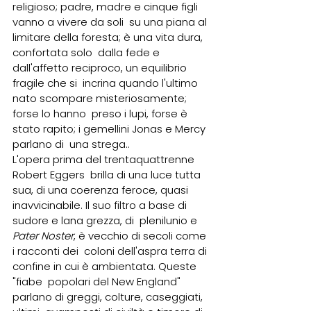
religioso; padre, madre e cinque figli 
vanno a vivere da soli  su una piana al 
limitare della foresta; è una vita dura, 
confortata solo  dalla fede e 
dall'affetto reciproco, un equilibrio 
fragile che si  incrina quando l'ultimo 
nato scompare misteriosamente; 
forse lo hanno  preso i lupi, forse è 
stato rapito; i gemellini Jonas e Mercy 
parlano di  una strega..
L'opera prima del trentaquattrenne 
Robert Eggers  brilla di una luce tutta 
sua, di una coerenza feroce, quasi  
inavvicinabile. Il suo filtro a base di 
sudore e lana grezza, di  plenilunio e 
Pater Noster
, è vecchio di secoli come 
i racconti dei  coloni dell'aspra terra di 
confine in cui è ambientata. Queste 
"fiabe  popolari del New England" 
parlano di greggi, colture, caseggiati, 