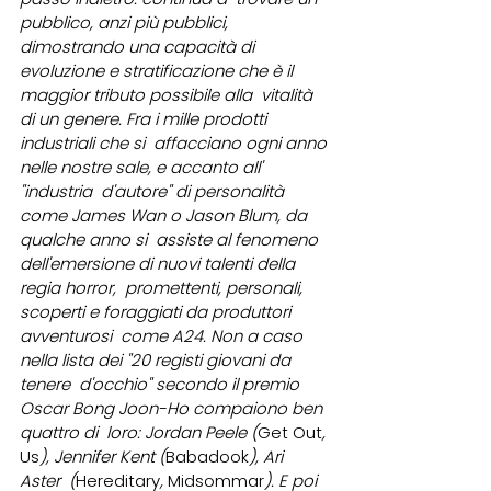
pubblico, anzi più pubblici, 
dimostrando una capacità di  
evoluzione e stratificazione che è il 
maggior tributo possibile alla  vitalità 
di un genere. Fra i mille prodotti 
industriali che si  affacciano ogni anno 
nelle nostre sale, e accanto all' 
"industria  d'autore" di personalità 
come James Wan o Jason Blum, da 
qualche anno si  assiste al fenomeno 
dell'emersione di nuovi talenti della 
regia horror,  promettenti, personali, 
scoperti e foraggiati da produttori 
avventurosi  come A24. Non a caso 
nella lista dei "20 registi giovani da 
tenere  d'occhio" secondo il premio 
Oscar Bong Joon-Ho compaiono ben 
quattro di  loro: Jordan Peele (
Get Out
, 
Us
), Jennifer Kent (
Babadook
), Ari 
Aster  (
Hereditary
, 
Midsommar
). E poi 