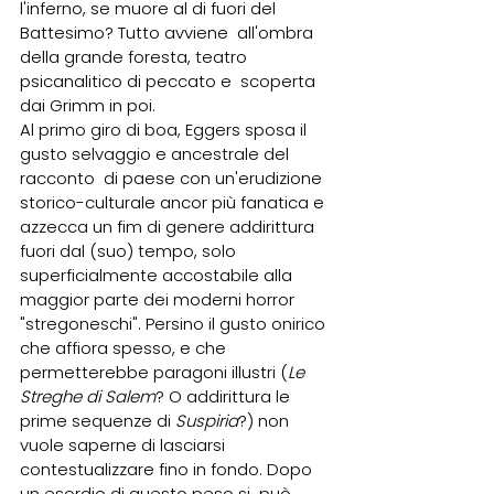
l'inferno, se muore al di fuori del 
Battesimo? Tutto avviene  all'ombra 
della grande foresta, teatro 
psicanalitico di peccato e  scoperta 
dai Grimm in poi. 
Al primo giro di boa, Eggers sposa il 
gusto selvaggio e ancestrale del 
racconto  di paese con un'erudizione 
storico-culturale ancor più fanatica e  
azzecca un fim di genere addirittura 
fuori dal (suo) tempo, solo  
superficialmente accostabile alla 
maggior parte dei moderni horror  
"stregoneschi". Persino il gusto onirico 
che affiora spesso, e che  
permetterebbe paragoni illustri (
Le 
Streghe di Salem
? O addirittura le  
prime sequenze di 
Suspiria
?) non 
vuole saperne di lasciarsi  
contestualizzare fino in fondo. Dopo 
un esordio di questo peso si  può 