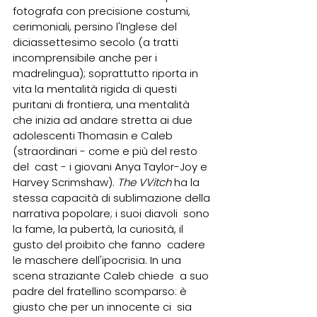
fotografa con precisione costumi, 
cerimoniali, persino l'Inglese del  
diciassettesimo secolo (a tratti 
incomprensibile anche per i  
madrelingua); soprattutto riporta in 
vita la mentalità rigida di questi  
puritani di frontiera, una mentalità 
che inizia ad andare stretta ai due  
adolescenti Thomasin e Caleb 
(straordinari - come e più del resto 
del  cast - i giovani Anya Taylor-Joy e 
Harvey Scrimshaw). 
The VVitch
 ha la  
stessa capacità di sublimazione della 
narrativa popolare; i suoi diavoli  sono 
la fame, la pubertà, la curiosità, il 
gusto del proibito che fanno  cadere 
le maschere dell'ipocrisia. In una 
scena straziante Caleb chiede  a suo 
padre del fratellino scomparso: è 
giusto che per un innocente ci  sia 