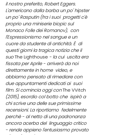
il nostro preferito, Robert Eggers.  
L'americano dalla barba un po' hipster 
un po' Rasputin (fra i suoi  progetti c'è 
proprio una miniserie biopic sul 
Monaco Folle dei Romanov),  con 
l'Espressionismo nel sangue e un 
cuore da studente di antichità. È  di 
questi giorni la tragica notizia che il 
suo 
The Lighthouse
 - la cui  uscita era 
fissata per Aprile - arriverà da noi 
direttamente in home  video, e 
abbiamo pensato di rimediare con 
due appuntamenti dedicati ai  suoi 
film. Si comincia oggi con 
The VVitch
(2015), esordio col botto che  ispirò a 
chi scrive una delle sue primissime 
recensioni. La riportiamo  fedelmente 
perchè - al netto di una padronanza 
ancora acerba del  linguaggio critico 
- rende appieno l'entusiasmo provato 