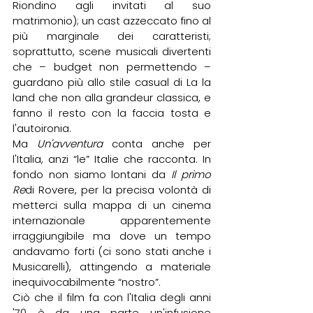
Riondino agli invitati al suo 
matrimonio); un cast azzeccato fino al 
più marginale dei caratteristi; 
soprattutto, scene musicali divertenti 
che – budget non permettendo – 
guardano più allo stile casual di La la 
land che non alla grandeur classica, e 
fanno il resto con la faccia tosta e 
l'autoironia.
Ma 
Un'avventura
 conta anche per 
l'Italia, anzi “le” Italie che racconta. In 
fondo non siamo lontani da 
Il primo 
Re
di Rovere, per la precisa volontà di 
metterci sulla mappa di un cinema 
internazionale apparentemente 
irraggiungibile ma dove un tempo 
andavamo forti (ci sono stati anche i 
Musicarelli), attingendo a materiale 
inequivocabilmente “nostro”.
Ciò che il film fa con l'Italia degli anni 
'70 è da una parte un'infusione 