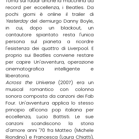
Torna sui radar anche la macchina da 
record per eccellenza, i Beatles. Da 
pochi giorni è online il trailer di 
Yesterday
 del demiurgo Danny Boyle, 
in cui, dopo un blackout, un 
cantautore spiantato resta l'unica 
persona sul pianeta a ricordre 
l'esistenza dei quattro di Liverpool. E 
proprio sui Beatles conviene restare 
per capire Un'avventura, operazione 
cinematografica intelligente e 
liberatoria.
Across the Universe
 (2007) era un 
musical romantico con colonna 
sonora composta da canzoni dei Fab 
Four. Un'avventura applica lo stesso 
principio all'icona pop italiana per 
eccellenza, Lucio Battisti. Le sue 
canzoni scandiscono la storia 
d'amore anni '70 fra Matteo (Michele 
Riondino) e Francesca (Laura Chiatti), 