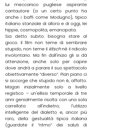
lui meccanico pugliese aspirante 
cantautore (a un certo punto ha 
anche i baffi come Modugno), tipico 
italiano stanziale di allora e di oggi, lei 
hippie, cosmopolita, emancipata.
Sia detto subito: bisogna stare al 
gioco. Il film non teme di sembrare 
stupido, non teme il 
kitsch
 né il ridicolo 
involontario. Ma fin dall'inizio gli si dà 
attenzione, anche solo per capire 
dove andrà a parare il suo spettacolo 
obiettivamente “diverso”. Pian piano ci 
si accorge che stupido non è, affatto. 
Magari inizialmente solo a livello 
registico – un'ellissi temporale di tre 
anni genialmente risolta con una sola 
carrellata all'indietro; l'utilizzo 
intelligente del dialetto e, ancor più 
raro, della gestualità tipica italiana 
(guardate il “ritmo” dei saluti di 