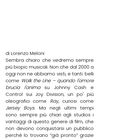
di Lorenzo Meloni
Sembra chiaro che vedremo sempre 
più biopic musicali. Non che dal 2000 a 
oggi non ne abbiamo visti, e tanti: belli 
come 
Walk the Line – quando l'amore 
brucia l'anima
 su Johnny Cash e 
Control sui Joy Division, un po' più 
oleografici come 
Ray
, curiosi come 
Jersey Boys
. Ma negli ultimi tempi 
sono sempre più chiari agli studios i 
vantaggi di questo genere di film, che 
non devono conquistarsi un pubblico 
perché lo trovano “già pronto” grazie 