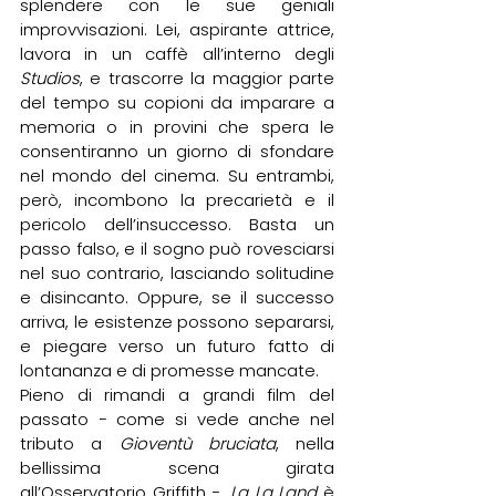
splendere con le sue geniali 
improvvisazioni. Lei, aspirante attrice, 
lavora in un caffè all’interno degli 
Studios
, e trascorre la maggior parte 
del tempo su copioni da imparare a 
memoria o in provini che spera le 
consentiranno un giorno di sfondare 
nel mondo del cinema. Su entrambi, 
però, incombono la precarietà e il 
pericolo dell’insuccesso. Basta un 
passo falso, e il sogno può rovesciarsi 
nel suo contrario, lasciando solitudine 
e disincanto. Oppure, se il successo 
arriva, le esistenze possono separarsi, 
e piegare verso un futuro fatto di 
lontananza e di promesse mancate.
Pieno di rimandi a grandi film del 
passato − come si vede anche nel 
tributo a 
Gioventù bruciata
, nella 
bellissima scena girata 
all’Osservatorio Griffith −, 
La La Land
 è 