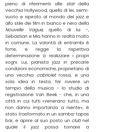
pieno di riferimenti alle 
star
 della 
Vecchia Hollywood, quello di lei; semi-
vuoto e ispirato al mondo del jazz e 
allo stile dei film in bianco e nero della 
Nouvelle Vague
, quello di lui −, 
Sebastian e Mia hanno in realtà molto 
in comune. La volontà di entrambi è 
forte, e regge la rispettiva 
determinazione a realizzare i propri 
sogni. Lui, pianista jazz in precarie 
condizioni economiche, proprietario di 
una vecchia 
cabriolet
 rossa, e una 
sola idea in testa: far rivivere un 
tempio della musica − lo studio di 
registrazione Van Beek − che, in una 
città in cui tutti «venerano tutto, ma 
non danno importanza a niente», è 
stato trasformato in un samba-tapas 
bar, e aprire al suo posto un 
club
 nel 
quale il jazz possa tornare a 