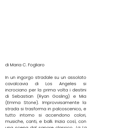
di Maria C. Fogliaro
In un ingorgo stradale su un assolato 
cavalcavia di Los Angeles si 
incrociano per la prima volta i destini 
di Sebastian (Ryan Gosling) e Mia 
(Emma Stone). Improvvisamente la 
strada si trasforma in palcoscenico, e 
tutto intorno si accendono colori, 
musiche, canti, e balli. Inizia così, con 
una scena dal sapore classico, 
La La 