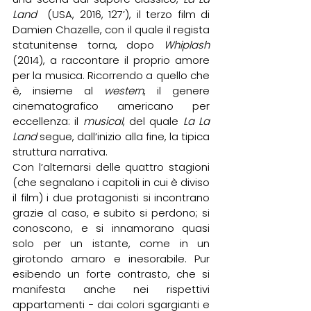
Land 
 (USA, 2016, 127’), il terzo film di 
Damien Chazelle, con il quale il regista 
statunitense torna, dopo 
Whiplash
(2014), a raccontare il proprio amore 
per la musica. Ricorrendo a quello che 
è, insieme al 
western
, il genere 
cinematografico americano per 
eccellenza: il 
musical
, del quale 
La La 
Land
 segue, dall’inizio alla fine, la tipica 
struttura narrativa.
Con l’alternarsi delle quattro stagioni 
(che segnalano i capitoli in cui è diviso 
il film) i due protagonisti si incontrano 
grazie al caso, e subito si perdono; si 
conoscono, e si innamorano quasi 
solo per un istante, come in un 
girotondo amaro e inesorabile. Pur 
esibendo un forte contrasto, che si 
manifesta anche nei rispettivi 
appartamenti − dai colori sgargianti e 