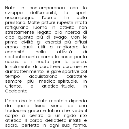
Nato in contemporanea con lo 
sviluppo dell’umanità, lo sport 
accompagna l’uomo fin dalla 
preistoria. Molte pitture rupestri infatti 
raffigurano l’uomo in attività non 
strettamente legata alla ricerca di 
cibo quanto più di svago. Con le 
prime civiltà gli esercizi più diffusi 
erano quelli utili a migliorare le 
capacità nelle attività di 
sostentamento come la corsa per la 
caccia o il nuoto per la pesca. 
Inizialmente di carattere puramente 
di intrattenimento, le gare sportive col 
tempo acquistarono carattere 
sempre più medico-spirituale, in 
Oriente, e atletico-rituale, in 
Occidente.
L’idea che la salute mentale dipenda 
da quella fisica viene da una 
tradizione greca e latina che vede il 
corpo al centro di un rigido rito 
atletico. Il corpo dell’atleta infatti è 
sacro, perfetto in ogni sua forma, 