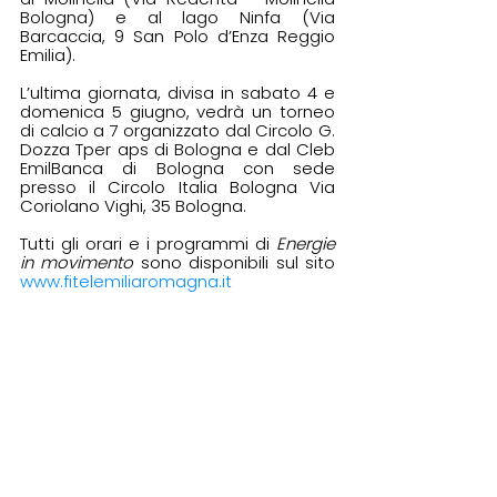
Bologna) e al lago Ninfa (Via 
Barcaccia, 9 San Polo d’Enza Reggio 
Emilia). 
L’ultima giornata, divisa in sabato 4 e 
domenica 5 giugno, vedrà un torneo 
di calcio a 7 organizzato dal Circolo G. 
Dozza Tper aps di Bologna e dal Cleb 
EmilBanca di Bologna con sede 
presso il Circolo Italia Bologna Via 
Coriolano Vighi, 35 Bologna. 
Tutti gli orari e i programmi di 
Energie 
in movimento 
sono disponibili sul sito 
www.fitelemiliaromagna.it
Eleonora Poli
fitel emilia romagna
articolo
sport
giornata
grecia
aprile 2022
olimpiadi
energie in movimento
6 aprile
Articoli
Giornata