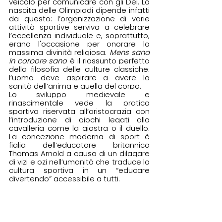
veicolo per comunicare con gli Dei. La 
nascita delle Olimpiadi dipende infatti 
da questo: l’organizzazione di varie 
attività sportive serviva a celebrare 
l’eccellenza 
individuale e, soprattutto, 
erano l'occasione per onorare la 
massima divinità religiosa. 
Mens sana 
in corpore sano 
è il riassunto perfetto 
della filosofia delle culture classiche: 
l’uomo deve aspirare a avere la 
sanità dell’anima e quella del corpo.
Lo sviluppo medievale e 
rinascimentale vede la pratica 
sportiva riservata all’aristocrazia con 
l’introduzione di giochi legati alla 
cavalleria come la giostra o il duello. 
La concezione moderna di sport è 
figlia dell’educatore britannico 
Thomas Arnold a causa di un dilagare 
di vizi e ozi nell’umanità che traduce la 
cultura sportiva in un “educare 
divertendo” accessibile a tutti. 