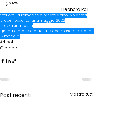
grazie.
Eleonora Poli
fitel emilia romagna
giornata
articoli
volontari
croce rossa italiana
maggio 2022
mezzaluna rossa
giornata mondiale della croce rossa e della mezzaluna rossa
8 maggio
Articoli
Giornata
Mostra tutti
Post recenti