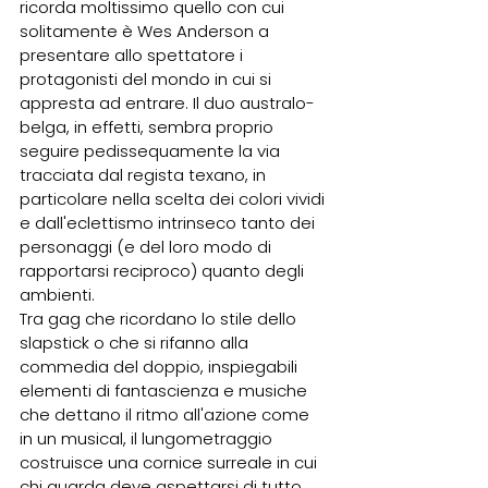
ricorda moltissimo quello con cui 
solitamente è Wes Anderson a 
presentare allo spettatore i 
protagonisti del mondo in cui si 
appresta ad entrare. Il duo australo-
belga, in effetti, sembra proprio 
seguire pedissequamente la via 
tracciata dal regista texano, in 
particolare nella scelta dei colori vividi 
e dall'eclettismo intrinseco tanto dei 
personaggi (e del loro modo di 
rapportarsi reciproco) quanto degli 
ambienti.
Tra gag che ricordano lo stile dello 
slapstick o che si rifanno alla 
commedia del doppio, inspiegabili 
elementi di fantascienza e musiche 
che dettano il ritmo all'azione come 
in un musical, il lungometraggio 
costruisce una cornice surreale in cui 
chi guarda deve aspettarsi di tutto, 