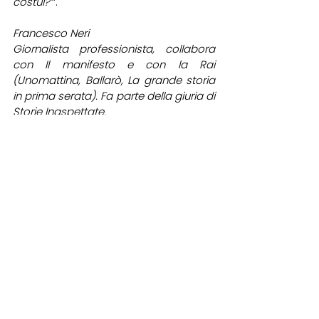
costui?’
”. 
Francesco Neri
Giornalista professionista, collabora 
con Il manifesto e con la Rai 
(Unomattina, Ballarò, La grande storia 
in prima serata). Fa parte della giuria di 
Storie Inaspettate.
fitel emilia romagna
articolo
marco biagi
periodico fitel emilia romagna
francesco neri
Articoli
Mostra tutti
Post recenti