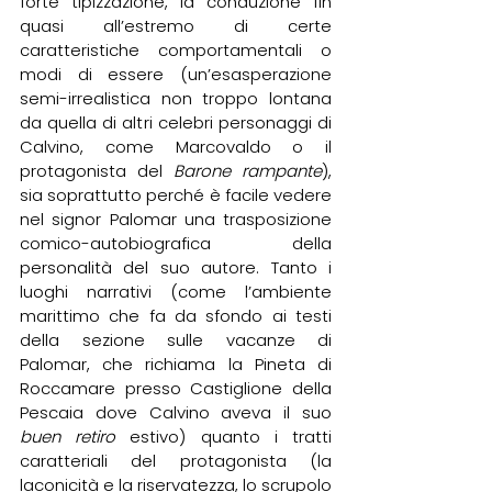
forte tipizzazione, la conduzione fin 
quasi all’estremo di certe 
caratteristiche comportamentali o 
modi di essere (un’esasperazione 
semi-irrealistica non troppo lontana 
da quella di altri celebri personaggi di 
Calvino, come Marcovaldo
o il 
protagonista del 
Barone rampante
), 
sia soprattutto perché è facile vedere 
nel signor Palomar una trasposizione 
comico-autobiografica della 
personalità del suo autore. Tanto i 
luoghi narrativi (come l’ambiente 
marittimo che fa da sfondo ai testi 
della sezione sulle vacanze di 
Palomar, che richiama la Pineta di 
Roccamare presso Castiglione della 
Pescaia dove Calvino aveva il suo 
buen retiro
 estivo) quanto i tratti 
caratteriali del protagonista (la 
laconicità e la riservatezza, lo scrupolo 