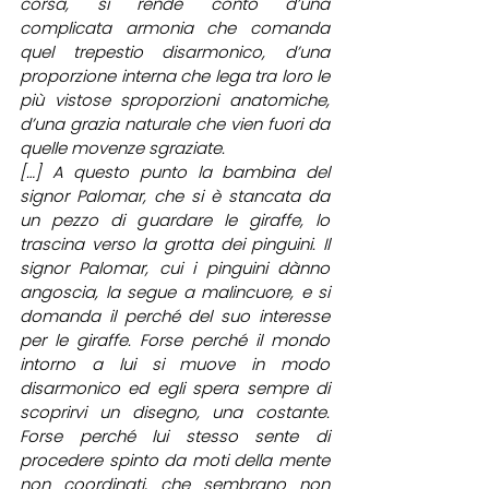
corsa, si rende conto d’una 
complicata armonia che comanda 
quel trepestio disarmonico, d’una 
proporzione interna che lega tra loro le 
più vistose sproporzioni anatomiche, 
d’una grazia naturale che vien fuori da 
quelle movenze sgraziate. 
[…] A questo punto la bambina del 
signor Palomar, che si è stancata da 
un pezzo di guardare le giraffe, lo 
trascina verso la grotta dei pinguini. Il 
signor Palomar, cui i pinguini dànno 
angoscia, la segue a malincuore, e si 
domanda il perché del suo interesse 
per le giraffe. Forse perché il mondo 
intorno a lui si muove in modo 
disarmonico ed egli spera sempre di 
scoprirvi un disegno, una costante. 
Forse perché lui stesso sente di 
procedere spinto da moti della mente 
non coordinati, che sembrano non 